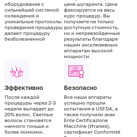
оборудование с
цене шугаринга. Цена
сильнейшей системой
фиксируется на весь
охлаждения и
курс процедур. Вы
уникальные протоколы
получаете не только
проведения процедуры
доступную стоимость,
делают процедуру
но и непревзойденные
безболезненной
результаты благодаря
нашим эксклюзивным
аппаратам высокой
мощности.
Эффективно
Безопасно
После каждой
Все наши аппараты
процедуры через 2-3
успешно прошли
недели выпадает до
испытания в USFDA, а
20% волос. Светлые
также получили знак
волосы становятся
Ente Certificazione
намного тоньше и
Macchine (Италия),
более ломкими.
сертификат Conformité