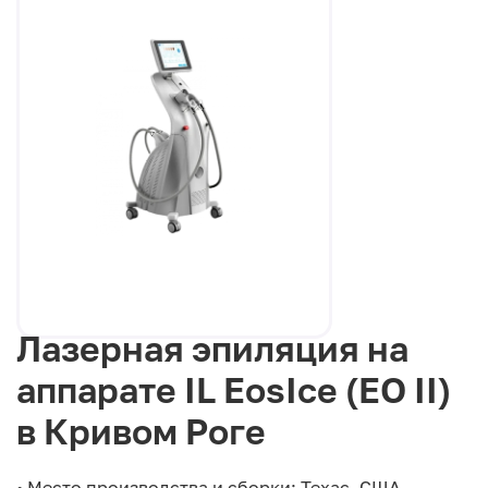
Лазерная эпиляция на
аппарате IL EosIce (EO II)
в Кривом Роге
• Место производства и сборки: Техас, США