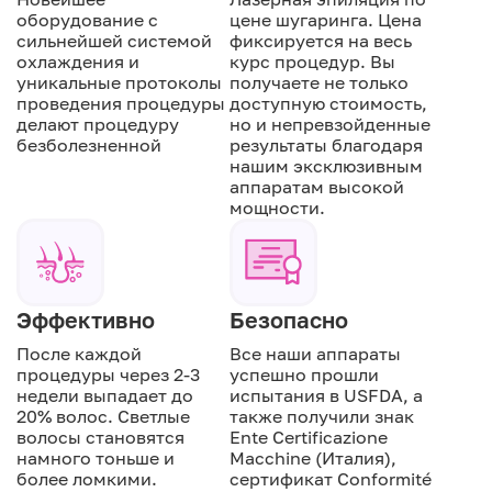
оборудование с
цене шугаринга. Цена
сильнейшей системой
фиксируется на весь
охлаждения и
курс процедур. Вы
уникальные протоколы
получаете не только
проведения процедуры
доступную стоимость,
делают процедуру
но и непревзойденные
безболезненной
результаты благодаря
нашим эксклюзивным
аппаратам высокой
мощности.
Эффективно
Безопасно
После каждой
Все наши аппараты
процедуры через 2-3
успешно прошли
недели выпадает до
испытания в USFDA, а
20% волос. Светлые
также получили знак
волосы становятся
Ente Certificazione
намного тоньше и
Macchine (Италия),
более ломкими.
сертификат Conformité