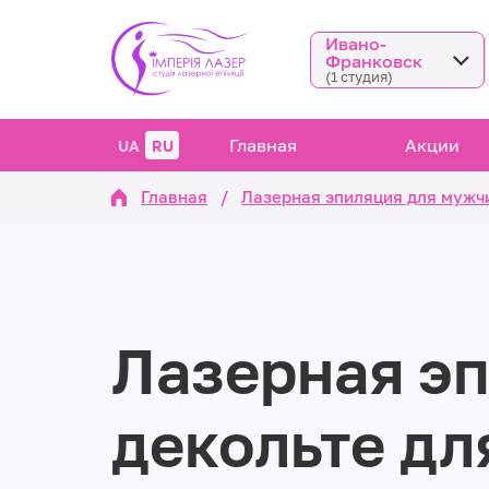
Ивано-
Франковск
(1 студия)
Главная
Акции
UA
RU
Главная
/
Лазерная эпиляция для мужч
Лазерная э
декольте дл