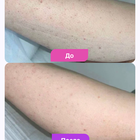
До
После