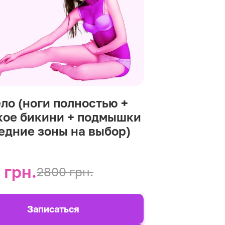
ело (ноги полностью +
кое бикини + подмышки
редние зоны на выбор)
 грн.
2800 грн.
Записаться