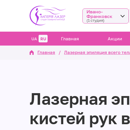
Ивано-
Франковск
(1 студия)
Главная
Акции
UA
RU
Главная
/
Лазерная эпиляция всего те
Лазерная э
кистей рук 