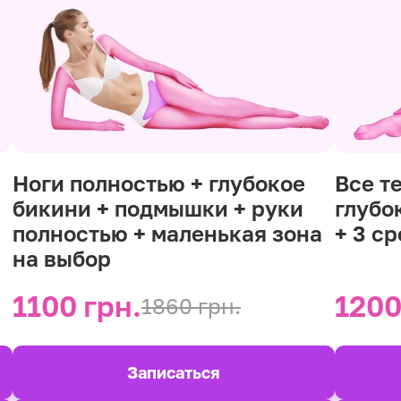
Ноги полностью + глубокое
Все т
бикини + подмышки + руки
глубо
полностью + маленькая зона
+ 3 с
на выбор
1100 грн.
1200
1860 грн.
Записаться