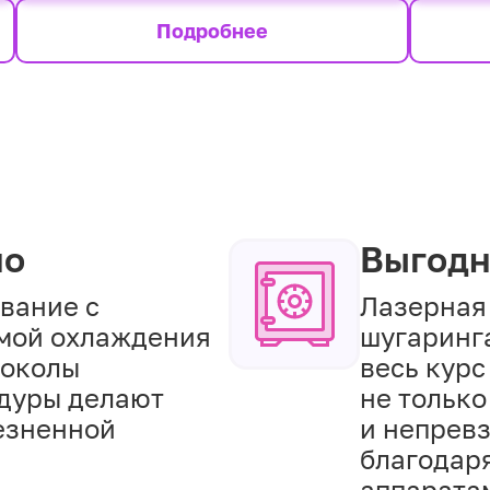
Подробнее
но
Выгод
вание с
Лазерная
мой охлаждения
шугаринг
токолы
весь курс
дуры делают
не только
езненной
и непрев
благодар
аппарата