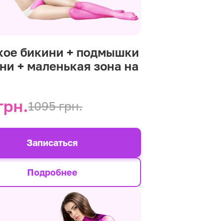
кое бикини + подмышки
ени + маленькая зона на
р
грн.
1095 грн.
Записаться
Подробнее