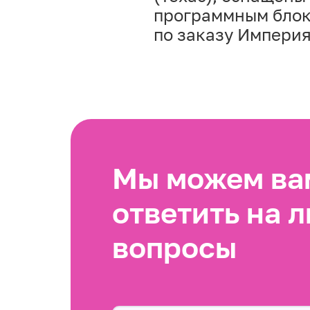
программным блок
по заказу Импери
Мы можем вам
ответить на 
вопросы