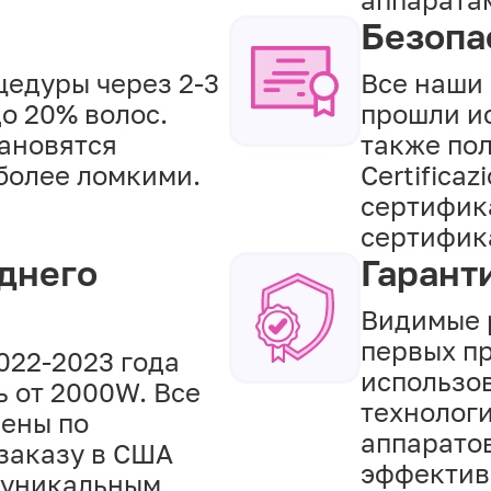
Безопа
цедуры через 2-3
Все наши
о 20% волос.
прошли и
тановятся
также пол
более ломкими.
Certifica
сертифика
сертифика
днего
Гарант
Видимые 
первых п
022-2023 года
использо
 от 2000W. Все
технолог
лены по
аппаратов
заказу в США
эффектив
ы уникальным