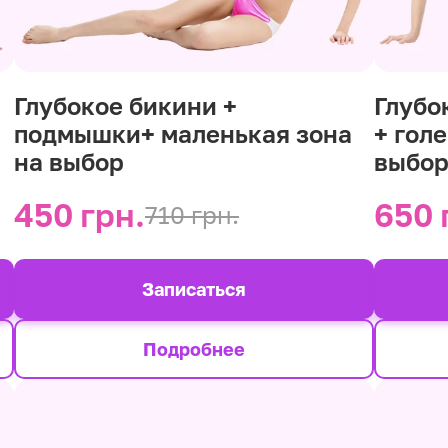
Глубокое бикини +
Глубо
подмышки+ маленькая зона
+ гол
на выбор
выбо
450 грн.
650 
710 грн.
Записаться
Подробнее