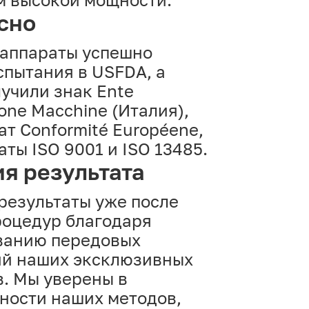
сно
 аппараты успешно
спытания в USFDA, а
учили знак Ente
zione Macchine (Италия),
т Conformité Européene,
ты ISO 9001 и ISO 13485.
ия результата
результаты уже после
роцедур благодаря
ванию передовых
ий наших эксклюзивных
. Мы уверены в
ности наших методов,