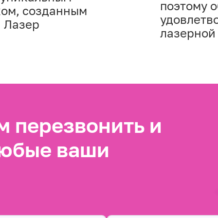
поэтому 
ом, созданным
удовлетво
я Лазер
лазерной
 перезвонить и
любые ваши