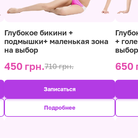
Глубокое бикини +
Глубо
подмышки+ маленькая зона
+ гол
на выбор
выбо
450 грн.
650 
710 грн.
Записаться
Подробнее