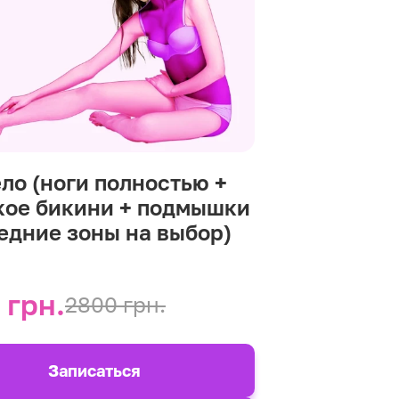
ело (ноги полностью +
кое бикини + подмышки
редние зоны на выбор)
 грн.
2800 грн.
Записаться