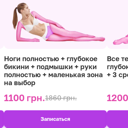
Ноги полностью + глубокое
Все т
бикини + подмышки + руки
глубо
полностью + маленькая зона
+ 3 с
на выбор
1100 грн.
1200
1860 грн.
Записаться