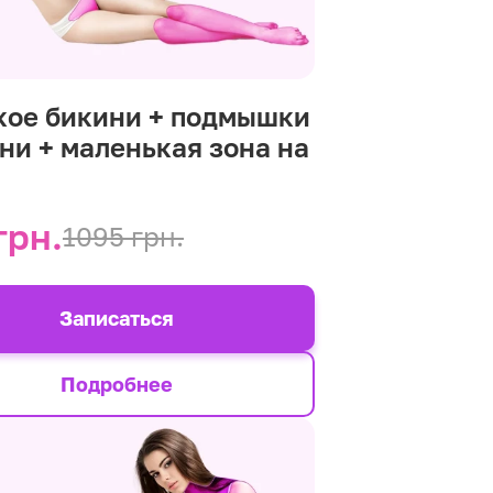
кое бикини + подмышки
ени + маленькая зона на
р
грн.
1095 грн.
Записаться
Подробнее