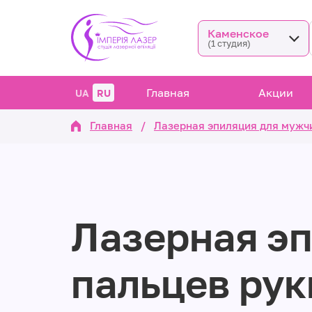
Каменское
(1 студия)
Главная
Акции
UA
RU
Главная
/
Лазерная эпиляция для мужч
Лазерная э
пальцев рук