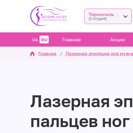
Тернополь
(1 студия)
Главная
Акции
UA
RU
Главная
/
Лазерная эпиляция для мужч
Лазерная э
пальцев ног