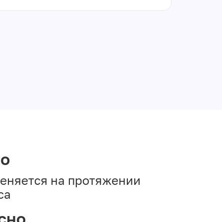
но
меняется на протяжении
са
сно