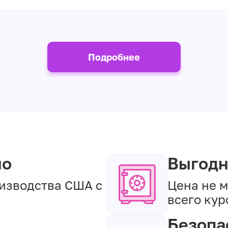
Подробнее
но
Выгод
изводства США с
Цена не 
всего кур
Безопа