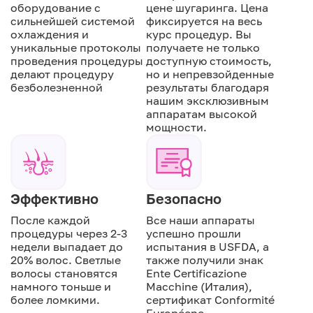
оборудование с
цене шугаринга. Цена
сильнейшей системой
фиксируется на весь
охлаждения и
курс процедур. Вы
уникальные протоколы
получаете не только
проведения процедуры
доступную стоимость,
делают процедуру
но и непревзойденные
безболезненной
результаты благодаря
нашим эксклюзивным
аппаратам высокой
мощности.
Эффективно
Безопасно
После каждой
Все наши аппараты
процедуры через 2-3
успешно прошли
недели выпадает до
испытания в USFDA, а
20% волос. Светлые
также получили знак
волосы становятся
Ente Certificazione
намного тоньше и
Macchine (Италия),
более ломкими.
сертификат Conformité