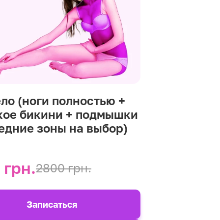
ело (ноги полностью +
кое бикини + подмышки
редние зоны на выбор)
 грн.
2800 грн.
Записаться