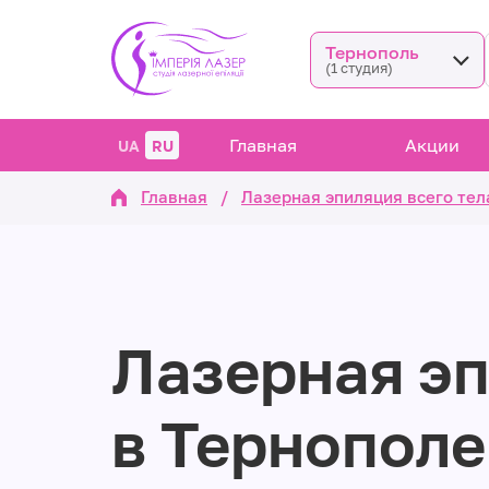
Тернополь
(1 студия)
Главная
Акции
UA
RU
Главная
/
Лазерная эпиляция всего тел
Лазерная э
в Тернополе