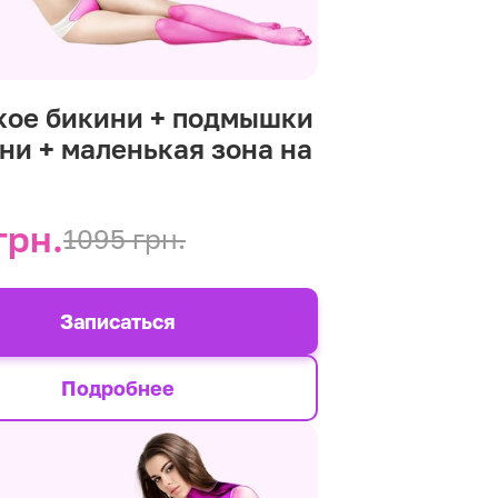
кое бикини + подмышки
ени + маленькая зона на
р
грн.
1095 грн.
Записаться
Подробнее