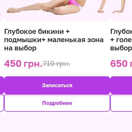
Глубокое бикини +
Глубо
подмышки+ маленькая зона
+ гол
на выбор
выбо
450 грн.
650 
710 грн.
Записаться
Подробнее