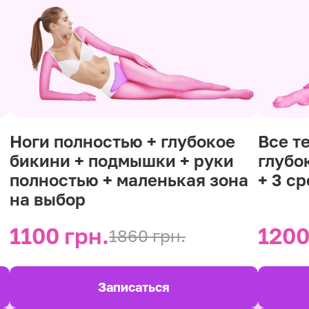
Ноги полностью + глубокое
Все т
бикини + подмышки + руки
глубо
полностью + маленькая зона
+ 3 с
на выбор
1100 грн.
1200
1860 грн.
Записаться