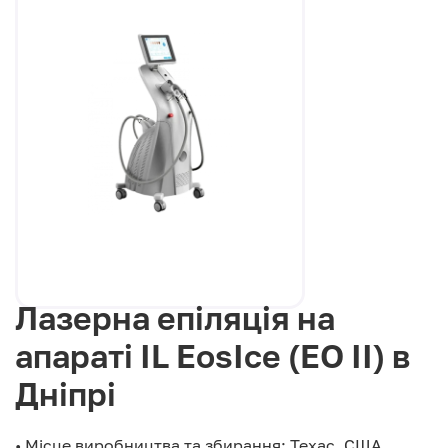
Лазерна епіляція на
апараті IL EosIce (EO II) в
Дніпрі
• Місце виробництва та збирання: Техас, США