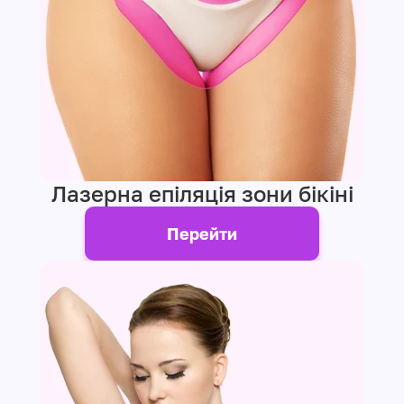
Лазерна епіляція зони бікіні
Перейти