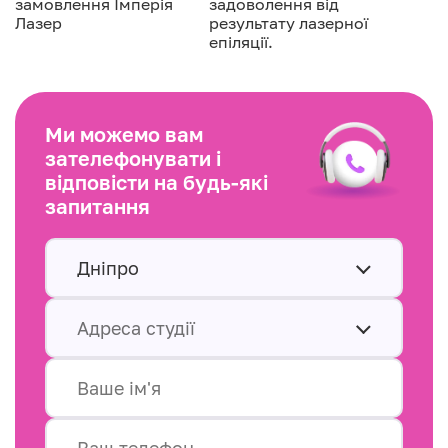
замовлення Імперія
задоволення від
Лазер
результату лазерної
епіляції.
Ми можемо вам
зателефонувати і
відповісти на будь-які
запитання
Дніпро
Адреса студії