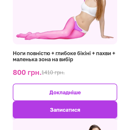
Ноги повністю + глибоке бікіні + пахви +
маленька зона на вибір
800 грн.
1410 грн.
Докладніше
Записатися