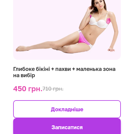
Глибоке бікіні + пахви + маленька зона
на вибір
450 грн.
710 грн.
Докладніше
Записатися