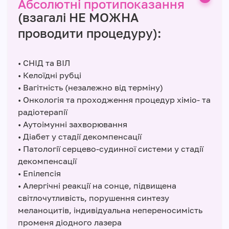
Абсолютні протипоказання
(взагалі НЕ МОЖНА
проводити процедуру):
• СНІД та ВІЛ
• Келоїдні рубці
• Вагітність (незалежно від терміну)
• Онкологія та проходження процедур хіміо- та
радіотерапії
• Аутоімунні захворювання
• Діабет у стадії декомпенсації
• Патології серцево-судинної системи у стадії
декомпенсації
• Епілепсія
• Алергічні реакції на сонце, підвищена
світлочутливість, порушення синтезу
меланоцитів, індивідуальна непереносимість
променя діодного лазера