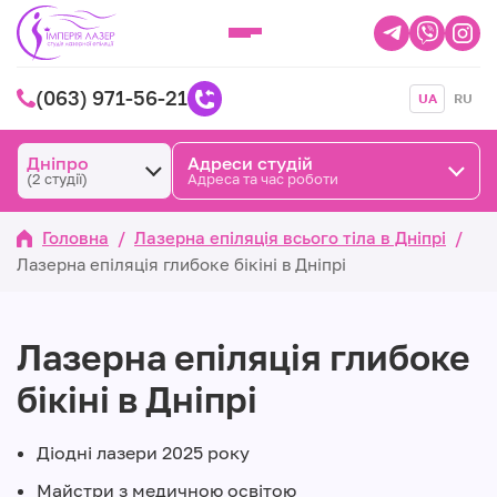
(063) 971-56-21
UA
RU
Дніпро
Адреси студій
(2 студії)
Адреса та час роботи
Головна
/
Лазерна епіляція всього тіла в Дніпрі
/
Лазерна епіляція глибоке бікіні в Дніпрі
Лазерна епіляція глибоке
бікіні в Дніпрі
Діодні лазери 2025 року
Майстри з медичною освітою