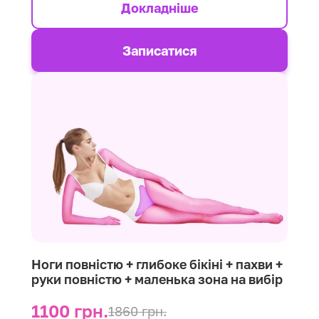
Докладніше
Записатися
Ноги повністю + глибоке бікіні + пахви +
руки повністю + маленька зона на вибір
1100 грн.
1860 грн.