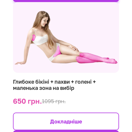
Глибоке бікіні + пахви + голені +
маленька зона на вибір
650 грн.
1095 грн.
Докладніше