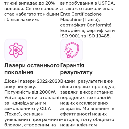
тижні випадає до 20%
випробування в USFDA,
волосся. Світле волосся
а також отримали знак
стає набагато тонкішим
Ente Certificazione
і більш ламким.
Macchine (Італія),
сертифікат Conformité
Européene, сертифікати
ISO 9001 та ISO 13485.
Лазери останнього
Гарантія
покоління
результату
Діодні лазери 2022-2023
Видимі результати вже
року випуску.
після перших процедур,
Потужність від 2000W.
завдяки використанню
Усі апарати виготовлені
передових технологій
за індивідуальним
наших ексклюзивних
замовленням у США
апаратів. Ми впевнені в
(Техас), оснащені
ефективності наших
унікальним програмним
методів, тому обіцяємо
блоком, створеним на
нашим клієнтам