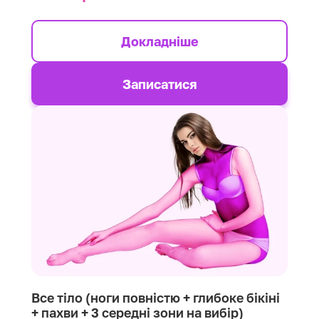
Докладніше
Записатися
Все тіло (ноги повністю + глибоке бікіні
+ пахви + 3 середні зони на вибір)