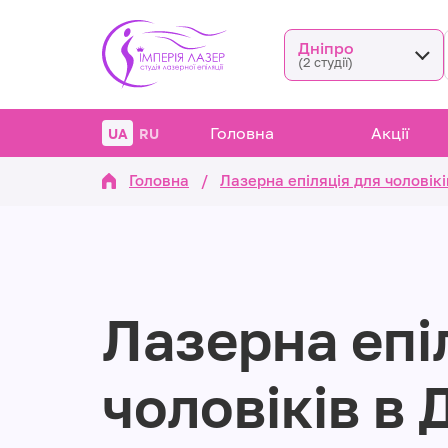
Дніпро
(2 студії)
Головна
Акції
UA
RU
Головна
/
Лазерна епіляція для чоловікі
Лазерна епіл
чоловіків в 