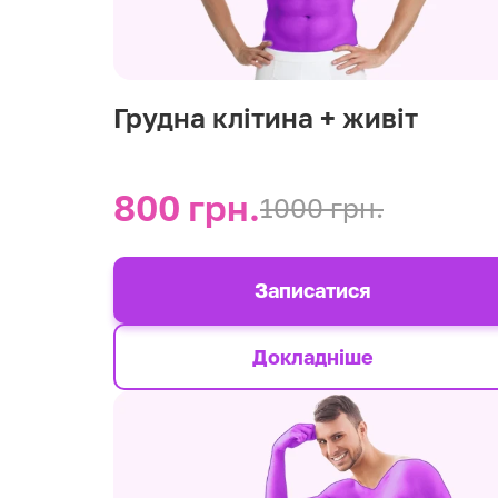
Грудна клітина + живіт
800 грн.
1000 грн.
Записатися
Докладніше