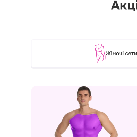
Акці
Жіночі сет