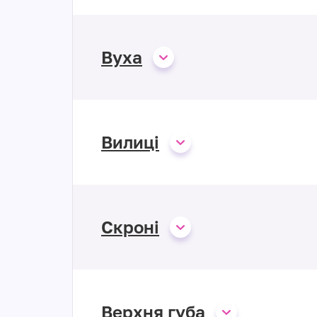
Вуха
Вилиці
Скроні
Верхня губа