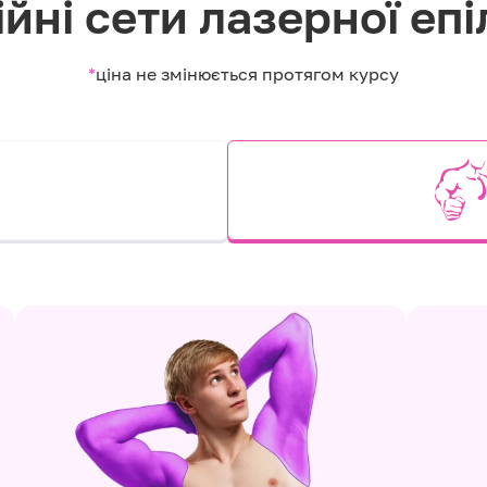
йні сети лазерної епі
*
ціна не змінюється протягом курсу
и