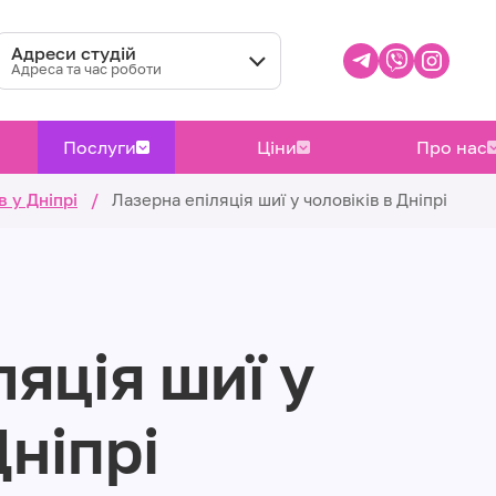
Адреси студій
Адреса та час роботи
Послуги
Ціни
Про нас
в у Дніпрі
/
Лазерна епіляція шиї у чоловіків в Дніпрі
яція шиї у
Дніпрі