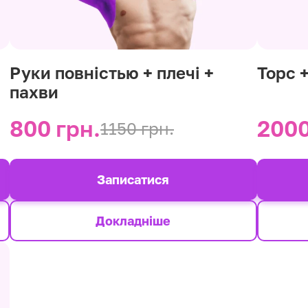
Руки повністью + плечі +
Торс 
пахви
800 грн.
2000
1150 грн.
Записатися
Докладніше