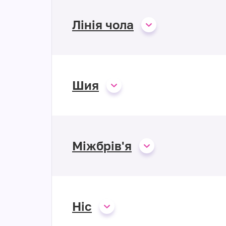
Лінія чола
Шия
Міжбрів'я
Ніс