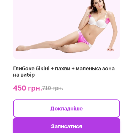
Глибоке бікіні + пахви + маленька зона
на вибір
450 грн.
710 грн.
Докладніше
Записатися