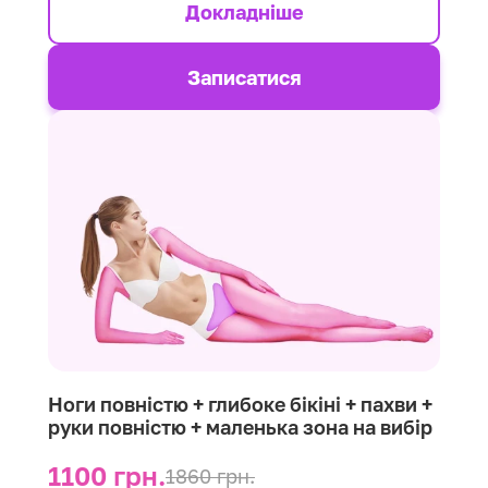
Докладніше
Записатися
Ноги повністю + глибоке бікіні + пахви +
руки повністю + маленька зона на вибір
1100 грн.
1860 грн.