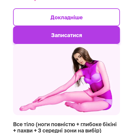
Докладніше
Записатися
Все тіло (ноги повністю + глибоке бікіні
+ пахви + 3 середні зони на вибір)