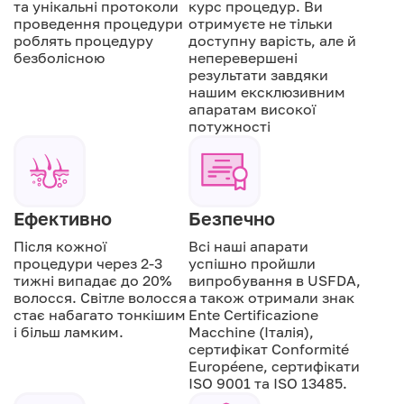
та унікальні протоколи
курс процедур. Ви
проведення процедури
отримуєте не тільки
роблять процедуру
доступну варість, але й
безболісною
неперевершені
результати завдяки
нашим ексклюзивним
апаратам високої
потужності
Ефективно
Безпечно
Після кожної
Всі наші апарати
процедури через 2-3
успішно пройшли
тижні випадає до 20%
випробування в USFDA,
волосся. Світле волосся
а також отримали знак
стає набагато тонкішим
Ente Certificazione
і більш ламким.
Macchine (Італія),
сертифікат Conformité
Européene, сертифікати
ISO 9001 та ISO 13485.