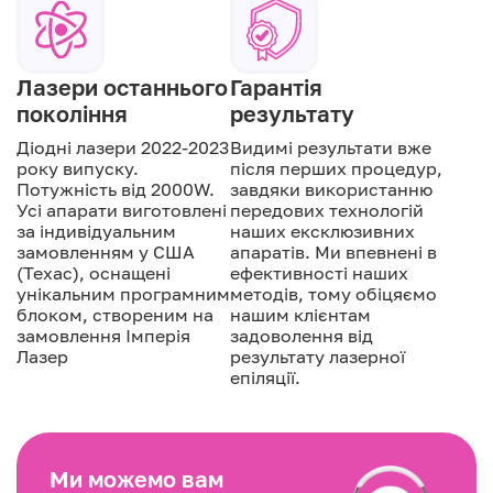
Лазери останнього
Гарантія
покоління
результату
Діодні лазери 2022-2023
Видимі результати вже
року випуску.
після перших процедур,
Потужність від 2000W.
завдяки використанню
Усі апарати виготовлені
передових технологій
за індивідуальним
наших ексклюзивних
замовленням у США
апаратів. Ми впевнені в
(Техас), оснащені
ефективності наших
унікальним програмним
методів, тому обіцяємо
блоком, створеним на
нашим клієнтам
замовлення Імперія
задоволення від
Лазер
результату лазерної
епіляції.
Ми можемо вам