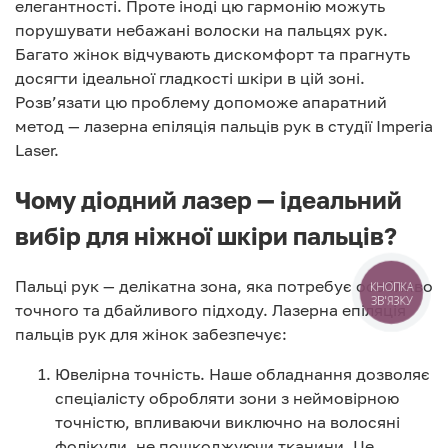
елегантності. Проте іноді цю гармонію можуть
порушувати небажані волоски на пальцях рук.
Багато жінок відчувають дискомфорт та прагнуть
досягти ідеальної гладкості шкіри в цій зоні.
Розв’язати цю проблему допоможе апаратний
метод — лазерна епіляція пальців рук в студії Imperia
Laser.
Чому діодний лазер — ідеальний
вибір для ніжної шкіри пальців?
Пальці рук — делікатна зона, яка потребує особливо
КНОПКА
ЗВ'ЯЗКУ
точного та дбайливого підходу. Лазерна епіляція
пальців рук для жінок забезпечує:
Ювелірна точність. Наше обладнання дозволяє
спеціалісту обробляти зони з неймовірною
точністю, впливаючи виключно на волосяні
фолікули, не пошкоджуючи тканини. Це