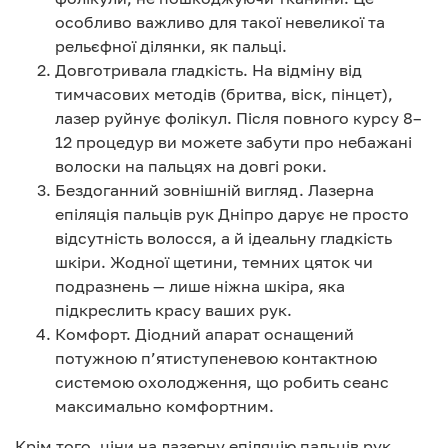
особливо важливо для такої невеликої та
рельєфної ділянки, як пальці.
Довготривала гладкість. На відміну від
тимчасових методів (бритва, віск, пінцет),
лазер руйнує фолікул. Після повного курсу 8–
12 процедур ви можете забути про небажані
волоски на пальцях на довгі роки.
Бездоганний зовнішній вигляд. Лазерна
епіляція пальців рук Дніпро дарує не просто
відсутність волосся, а й ідеальну гладкість
шкіри. Жодної щетини, темних цяток чи
подразнень — лише ніжна шкіра, яка
підкреслить красу ваших рук.
Комфорт. Діодний апарат оснащений
потужною п’ятиступеневою контактною
системою охолодження, що робить сеанс
максимально комфортним.
Крім того, ціни на лазерну епіляцію пальців рук