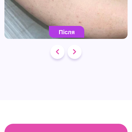
Після