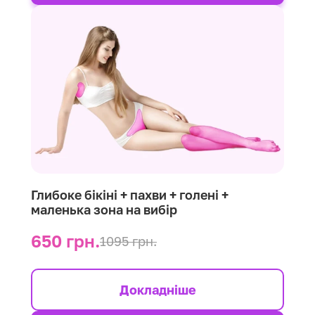
Глибоке бікіні + пахви + голені +
маленька зона на вибір
650 грн.
1095 грн.
Докладніше