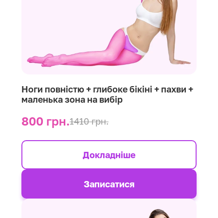
Ноги повністю + глибоке бікіні + пахви +
маленька зона на вибір
800 грн.
1410 грн.
Докладніше
Записатися