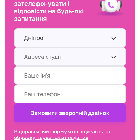
зателефонувати і
відповісти на будь-які
запитання
Дніпро
Адреса студії
Замовити зворотнiй дзвінок
Відправляючи форму я погоджуюсь на
обробку персональних даних