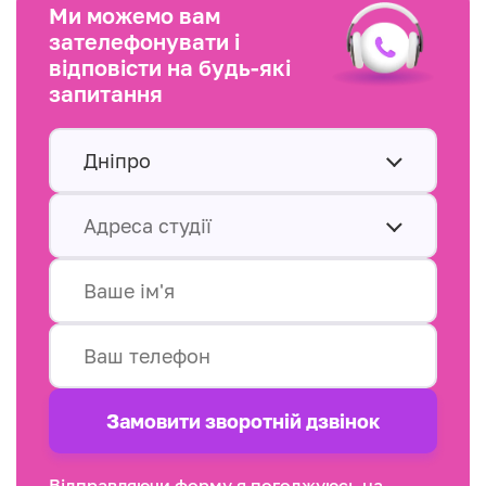
Ми можемо вам
зателефонувати і
відповісти на будь-які
запитання
Дніпро
Адреса студії
Замовити зворотнiй дзвінок
Відправляючи форму я погоджуюсь на