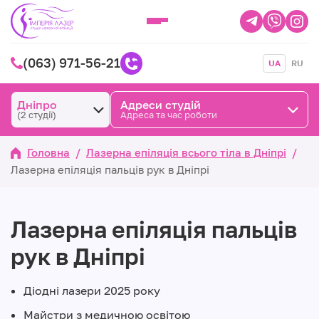
(063) 971-56-21
UA
RU
Дніпро
Адреси студій
(2 студії)
Адреса та час роботи
Головна
/
Лазерна епіляція всього тіла в Дніпрі
/
Лазерна епіляція пальців рук в Дніпрі
Лазерна епіляція пальців
рук в Дніпрі
Діодні лазери 2025 року
Майстри з медичною освітою