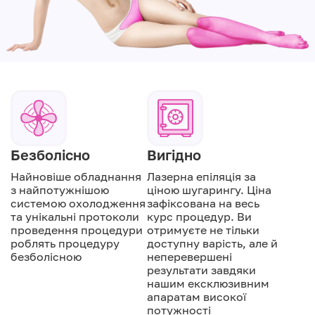
Безболісно
Вигідно
Найновіше обладнання
Лазерна епіляція за
з найпотужнішою
ціною шугарингу. Ціна
системою охолодження
зафіксована на весь
та унікальні протоколи
курс процедур. Ви
проведення процедури
отримуєте не тільки
роблять процедуру
доступну варість, але й
безболісною
неперевершені
результати завдяки
нашим ексклюзивним
апаратам високої
потужності