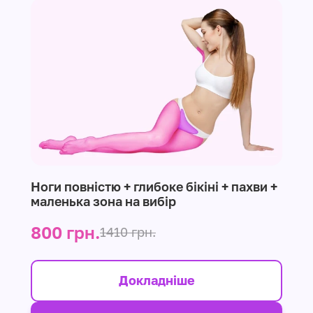
Ноги повністю + глибоке бікіні + пахви +
маленька зона на вибір
800 грн.
1410 грн.
Докладніше