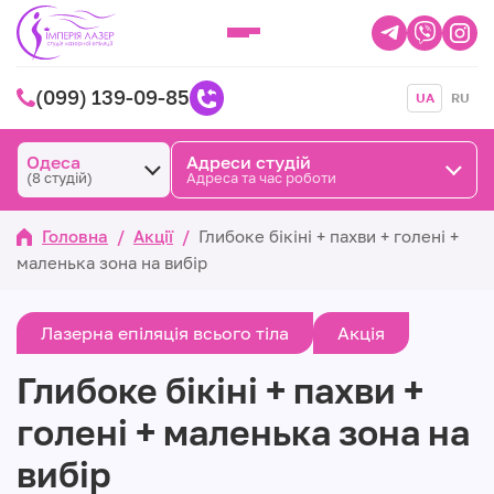
(099) 139-09-85
UA
RU
Одеса
Адреси студій
(8 студій)
Адреса та час роботи
Головна
/
Акції
/
Глибоке бікіні + пахви + голені +
маленька зона на вибір
Лазерна епіляція всього тіла
Акція
Глибоке бікіні + пахви +
голені + маленька зона на
вибір