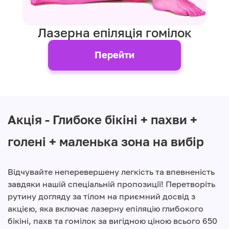
Лазерна епіляція гомілок
Перейти
Акція - Глибоке бікіні + пахви +
голені + маленька зона на вибір
Відчувайте неперевершену легкість та впевненість
завдяки нашій спеціальній пропозиції! Перетворіть
рутину догляду за тілом на приємний досвід з
акцією, яка включає лазерну епіляцію глибокого
бікіні, пахв та гомілок за вигідною ціною всього 650