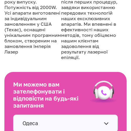
року випуску.
після перших процедур,
Потужність від 2000W.
завдяки використанню
Усі апарати виготовлені
передових технологій
за індивідуальним
наших ексклюзивних
замовленням у США
апаратів. Ми впевнені в
(Техас), оснащені
ефективності наших
унікальним програмним
методів, тому обіцяємо
блоком, створеним на
нашим клієнтам
замовлення Імперія
задоволення від
Лазер
результату лазерної
епіляції.
Ми можемо вам
зателефонувати і
відповісти на будь-які
запитання
Одеса