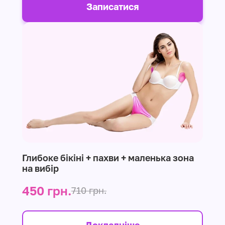
Записатися
Глибоке бікіні + пахви + маленька зона
на вибір
450 грн.
710 грн.