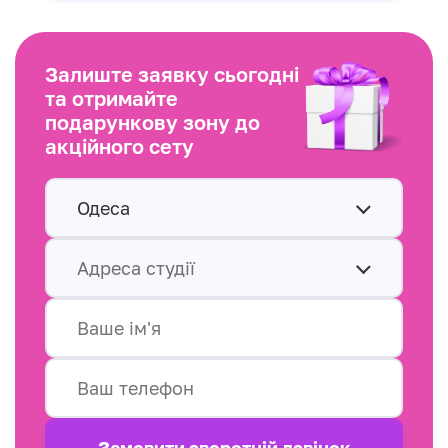
Залиште заявку сьогодні
та отримайте
подарункову зону до
акційного сету
Одеса
Адреса студії