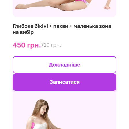
Глибоке бікіні + пахви + маленька зона
на вибір
450 грн.
710 грн.
Докладніше
Записатися