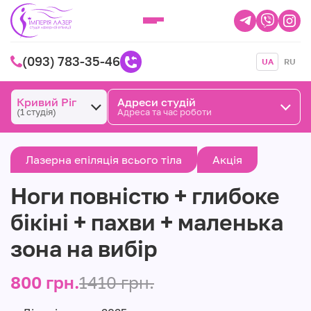
(093) 783-35-46
UA
RU
Кривий Ріг
Адреси студій
(1 студія)
Адреса та час роботи
Лазерна епіляція всього тіла
Акція
Ноги повністю + глибоке
бікіні + пахви + маленька
зона на вибір
800 грн.
1410 грн.