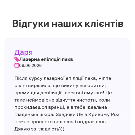
Відгуки наших клієнтів
Даря
Лазерна епіляція пахв
09.06.2026
Після курсу лазерної епіляції пахв, ніг та
бікіні вирішила, що викину всі бритви,
креми для депіляції і воскові смужки! Це
таке неймовірне відчуття чистоти, коли
прокидаєшся вранці, а в тебе ідеальна
гладенька шкіра. Завдяки ЛЕ в Кривому Розі
немає врослого волосся і подразнень.
Дякую за гладкість)))