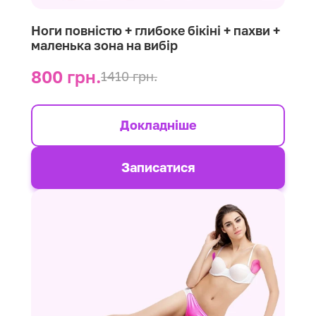
Ноги повністю + глибоке бікіні + пахви +
маленька зона на вибір
800 грн.
1410 грн.
Докладніше
Записатися