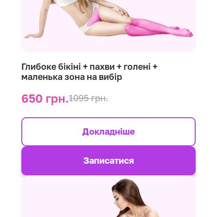
Глибоке бікіні + пахви + голені +
маленька зона на вибір
650 грн.
1095 грн.
Докладніше
Записатися