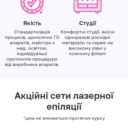
Якiсть
Студії
Cтандартизація
Комфортні студії, якісні
процесів, щомісячне ТО
одноразові росхідні
апаратів, майстри з
матеріали та сервіс на
мед. освітою,
високому рівні у
індивідуальні
кожному філіалі
протоколи процедури
від виробника апаратів.
Акційні сети лазерної
епіляції
*
ціна не змінюється протягом курсу