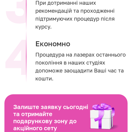
При дотриманні наших
рекомендацій та проходженні
підтримуючих процедур після
курсу.
Економно
Процедура на лазерах останнього
покоління в наших студіях
допоможе заощадити Ваші час та
кошти.
Залиште заявку сьогодні
та отримайте
подарункову зону до
акційного сету