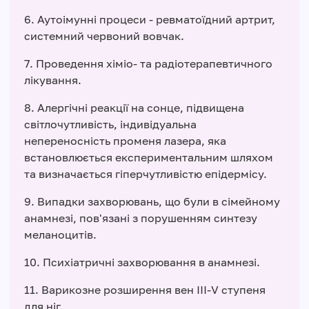
6. Аутоімунні процеси - ревматоїдний артрит,
системний червоний вовчак.
7. Проведення хіміо- та радіотерапевтичного
лікування.
8. Алергічні реакції на сонце, підвищена
світлочутливість, індивідуальна
непереносність променя лазера, яка
встановлюється експериментальним шляхом
та визначається гіперчутливістю епідермісу.
9. Випадки захворювань, що були в сімейному
анамнезі, пов'язані з порушенням синтезу
меланоцитів.
10. Психіатричні захворювання в анамнезі.
11. Варикозне розширення вен ІІІ-V ступеня
для ніг.