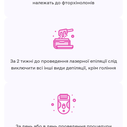
належать до фторхінолонів
За 2 тижні до проведення лазерної епіляції слід
виключити всі інші види депіляції, крім гоління
За день або в день проведення процедури