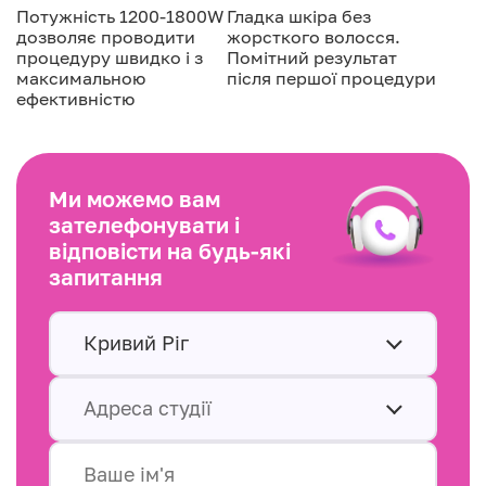
Потужність 1200-1800W
Гладка шкіра без
дозволяє проводити
жорсткого волосся.
процедуру швидко і з
Помітний результат
максимальною
після першої процедури
ефективністю
Ми можемо вам
зателефонувати і
відповісти на будь-які
запитання
Кривий Ріг
Адреса студії