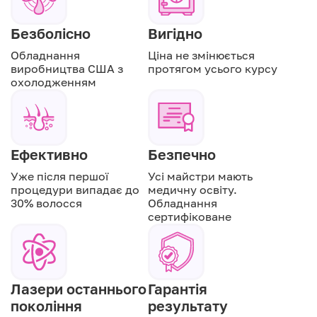
Безболісно
Вигідно
Обладнання
Ціна не змінюється
виробництва США з
протягом усього курсу
охолодженням
Ефективно
Безпечно
Уже після першої
Усі майстри мають
процедури випадає до
медичну освіту.
30% волосся
Обладнання
сертифіковане
Лазери останнього
Гарантія
покоління
результату