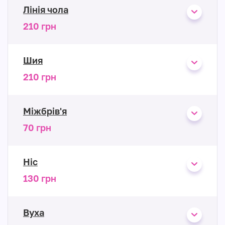
Лінія чола
210 грн
Шия
210 грн
Міжбрів'я
70 грн
Ніс
130 грн
Вуха