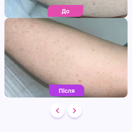
До
Після