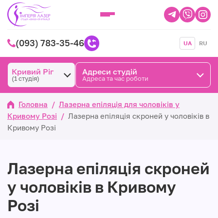
(093) 783-35-46
UA
RU
Кривий Ріг
Адреси студій
(1 студія)
Адреса та час роботи
Головна
/
Лазерна епіляція для чоловіків у
Кривому Розі
/
Лазерна епіляція скроней у чоловіків в
Кривому Розі
Лазерна епіляція скроней
у чоловіків в Кривому
Розі