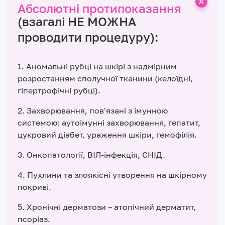
Абсолютні протипоказання
(взагалі НЕ МОЖНА
проводити процедуру):
1. Аномальні рубці на шкірі з надмірним
розростанням сполучної тканини (келоїдні,
гіпертрофічні рубці).
2. Захворювання, пов'язані з імунною
системою: аутоімунні захворювання, гепатит,
цукровий діабет, ураження шкіри, гемофілія.
3. Онкопатології, ВІЛ-інфекція, СНІД.
4. Пухлини та злоякісні утворення на шкірному
покриві.
5. Хронічні дерматози – атопічний дерматит,
псоріаз.