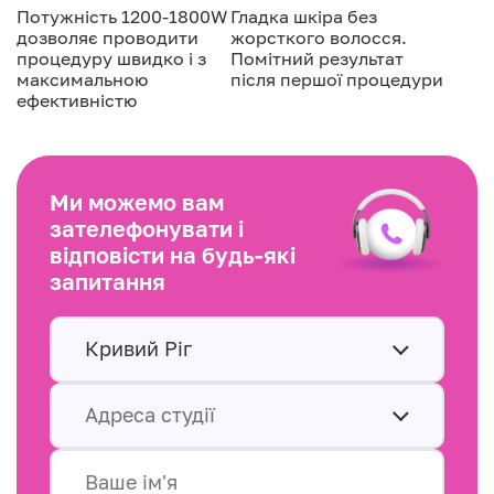
Потужність 1200-1800W
Гладка шкіра без
дозволяє проводити
жорсткого волосся.
процедуру швидко і з
Помітний результат
максимальною
після першої процедури
ефективністю
Ми можемо вам
зателефонувати і
відповісти на будь-які
запитання
Кривий Ріг
Адреса студії