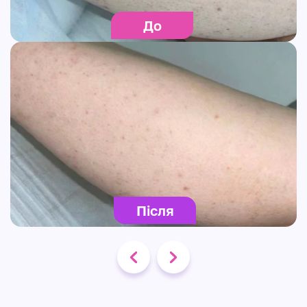
До
Після