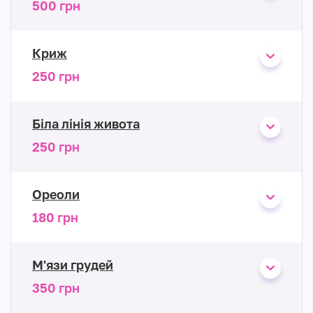
500 грн
Криж
250 грн
Біла лінія живота
250 грн
Ореоли
180 грн
М'язи грудей
350 грн