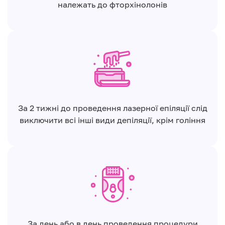
належать до фторхінолонів
За 2 тижні до проведення лазерної епіляції слід
виключити всі інші види депіляції, крім гоління
За день або в день проведення процедури