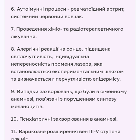
6. Аутоімунні процеси - ревматоїдний артрит,
системний червоний вовчак.
7. Проведення хіміо- та радіотерапевтичного
лікування.
8. Алергічні реакції на сонце, підвищена
світлочутливість, індивідуальна
непереносність променя лазера, яка
встановлюється експериментальним шляхом
та визначається гіперчутливістю епідермісу.
9. Випадки захворювань, що були в сімейному
анамнезі, пов'язані з порушенням синтезу
меланоцитів.
10. Психіатричні захворювання в анамнезі.
11. Варикозне розширення вен ІІІ-V ступеня
для ніг.