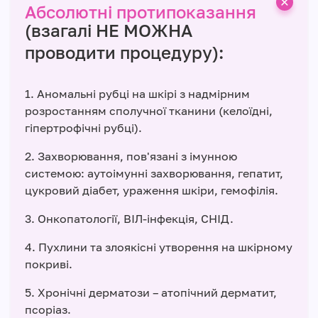
Абсолютні протипоказання
(взагалі НЕ МОЖНА
проводити процедуру):
1. Аномальні рубці на шкірі з надмірним
розростанням сполучної тканини (келоїдні,
гіпертрофічні рубці).
2. Захворювання, пов'язані з імунною
системою: аутоімунні захворювання, гепатит,
цукровий діабет, ураження шкіри, гемофілія.
3. Онкопатології, ВІЛ-інфекція, СНІД.
4. Пухлини та злоякісні утворення на шкірному
покриві.
5. Хронічні дерматози – атопічний дерматит,
псоріаз.