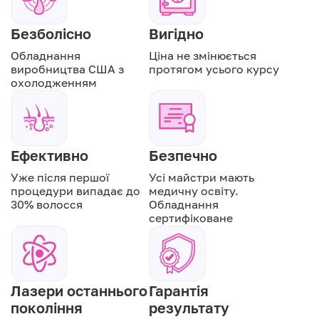
Безболісно
Вигідно
Обладнання
Ціна не змінюється
виробництва США з
протягом усього курсу
охолодженням
Ефективно
Безпечно
Уже після першої
Усі майстри мають
процедури випадає до
медичну освіту.
30% волосся
Обладнання
сертифіковане
Лазери останнього
Гарантія
покоління
результату