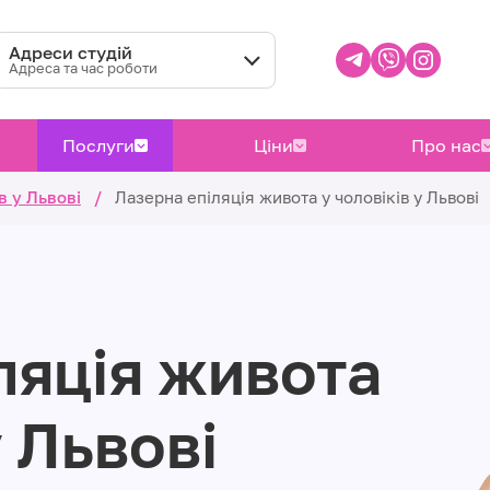
Адреси студій
Адреса та час роботи
Послуги
Ціни
Про нас
в у Львові
/
Лазерна епіляція живота у чоловіків у Львові
ляція живота
у Львові