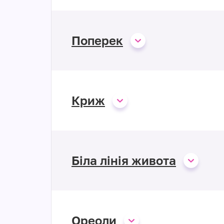
Поперек
Криж
Біла лінія живота
Ореоли