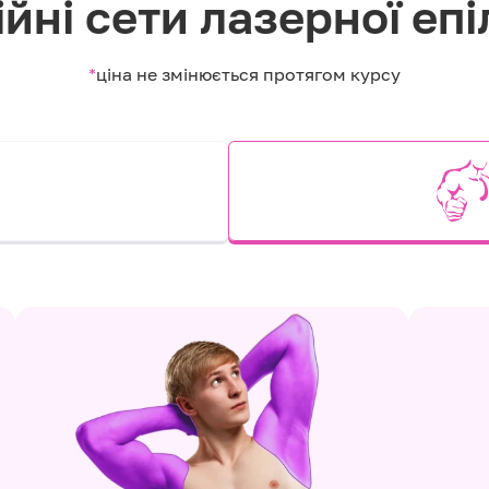
йні сети лазерної епі
*
ціна не змінюється протягом курсу
и