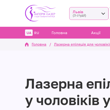
Львів
(3 студії)
Головна
Акції
UA
RU
Головна
/
Лазерна епіляція для чоловікі
Лазерна епі
у чоловіків 