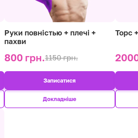
Руки повністью + плечі +
Торс 
пахви
800 грн.
2000
1150 грн.
Записатися
Докладніше