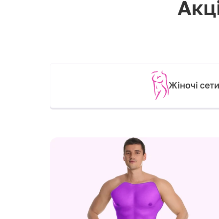
Акці
Жіночі сет