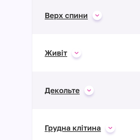
Верх спини
Живіт
Декольте
Грудна клітина