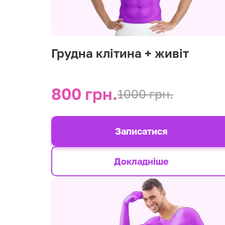
Грудна клітина + живіт
800 грн.
1000 грн.
Записатися
Докладніше