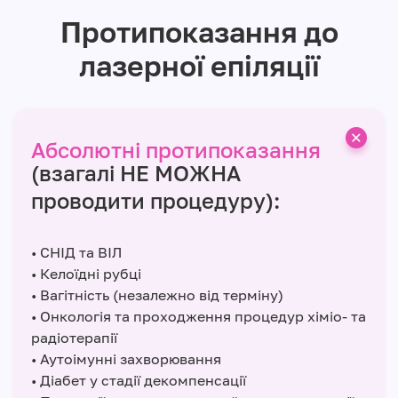
Протипоказання до
лазерної епіляції
Абсолютні протипоказання
(взагалі НЕ МОЖНА
проводити процедуру):
• СНІД та ВІЛ
• Келоїдні рубці
• Вагітність (незалежно від терміну)
• Онкологія та проходження процедур хіміо- та
радіотерапії
• Аутоімунні захворювання
• Діабет у стадії декомпенсації