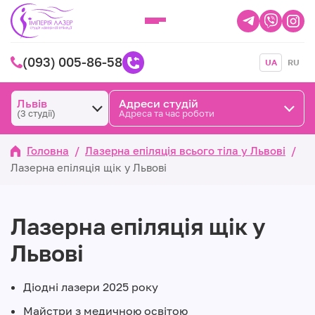
(093) 005-86-58
UA
RU
Львів
Адреси студій
(3 студії)
Адреса та час роботи
Головна
/
Лазерна епіляція всього тіла у Львові
/
Лазерна епіляція щік у Львові
Лазерна епіляція щік у
Львові
Діодні лазери 2025 року
Майстри з медичною освітою