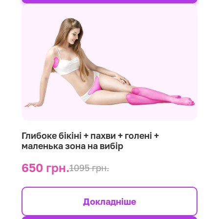
Глибоке бікіні + пахви + голені +
маленька зона на вибір
650 грн.
1095 грн.
Докладніше