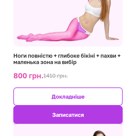
Ноги повністю + глибоке бікіні + пахви +
маленька зона на вибір
800 грн.
1410 грн.
Докладніше
Записатися