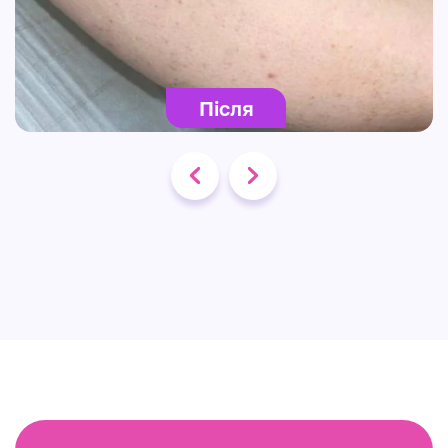
Після