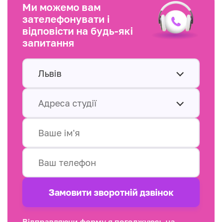
Ми можемо вам
зателефонувати і
відповісти на будь-які
запитання
Львів
Адреса студії
Замовити зворотнiй дзвінок
Відправляючи форму я погоджуюсь на