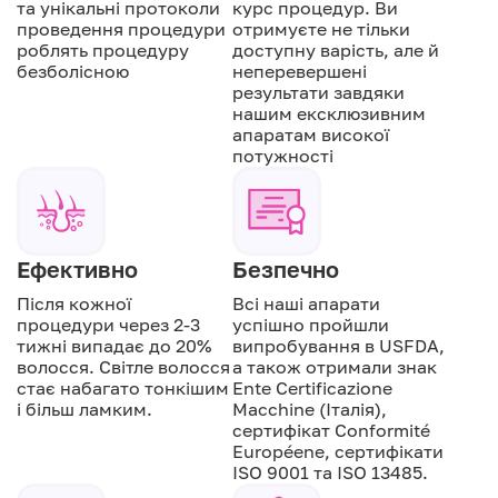
та унікальні протоколи
курс процедур. Ви
проведення процедури
отримуєте не тільки
роблять процедуру
доступну варість, але й
безболісною
неперевершені
результати завдяки
нашим ексклюзивним
апаратам високої
потужності
Ефективно
Безпечно
Після кожної
Всі наші апарати
процедури через 2-3
успішно пройшли
тижні випадає до 20%
випробування в USFDA,
волосся. Світле волосся
а також отримали знак
стає набагато тонкішим
Ente Certificazione
і більш ламким.
Macchine (Італія),
сертифікат Conformité
Européene, сертифікати
ISO 9001 та ISO 13485.