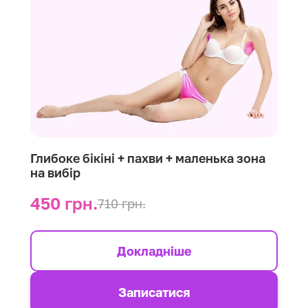
Глибоке бікіні + пахви + маленька зона
на вибір
450 грн.
710 грн.
Докладніше
Записатися