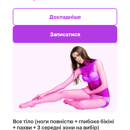
Докладніше
Записатися
Все тіло (ноги повністю + глибоке бікіні
+ пахви + 3 середні зони на вибір)