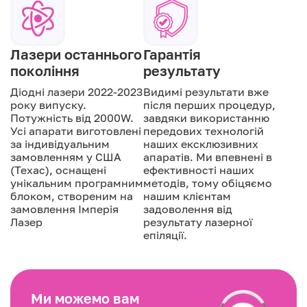
Лазери останнього
Гарантія
покоління
результату
Діодні лазери 2022-2023
Видимі результати вже
року випуску.
після перших процедур,
Потужність від 2000W.
завдяки використанню
Усі апарати виготовлені
передових технологій
за індивідуальним
наших ексклюзивних
замовленням у США
апаратів. Ми впевнені в
(Техас), оснащені
ефективності наших
унікальним програмним
методів, тому обіцяємо
блоком, створеним на
нашим клієнтам
замовлення Імперія
задоволення від
Лазер
результату лазерної
епіляції.
Ми можемо вам