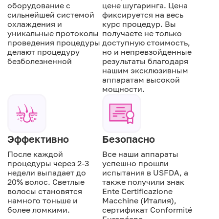
оборудование с
цене шугаринга. Цена
сильнейшей системой
фиксируется на весь
охлаждения и
курс процедур. Вы
уникальные протоколы
получаете не только
проведения процедуры
доступную стоимость,
делают процедуру
но и непревзойденные
безболезненной
результаты благодаря
нашим эксклюзивным
аппаратам высокой
мощности.
Эффективно
Безопасно
После каждой
Все наши аппараты
процедуры через 2-3
успешно прошли
недели выпадает до
испытания в USFDA, а
20% волос. Светлые
также получили знак
волосы становятся
Ente Certificazione
намного тоньше и
Macchine (Италия),
более ломкими.
сертификат Conformité