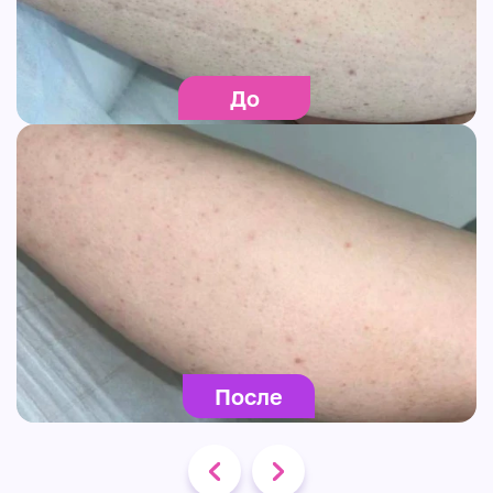
До
После