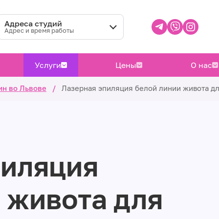
Адреса студий
Адрес и время работы
Услуги
Цены
О нас
ин во Львове
/
Лазерная эпиляция белой линии живота д
пиляция
 живота для