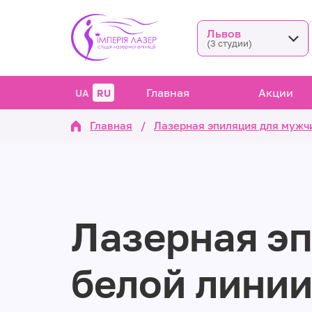
Львов
(3 студии)
Главная
Акции
UA
RU
Главная
/
Лазерная эпиляция для мужч
Лазерная э
белой линии