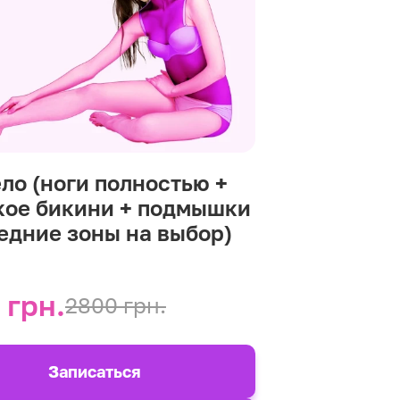
ело (ноги полностью +
кое бикини + подмышки
редние зоны на выбор)
 грн.
2800 грн.
Записаться