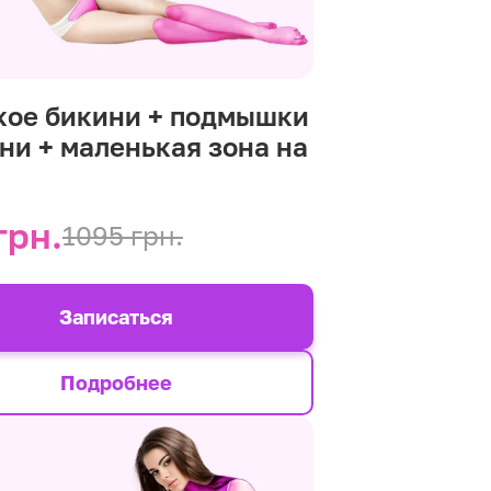
кое бикини + подмышки
ени + маленькая зона на
р
грн.
1095 грн.
Записаться
Подробнее