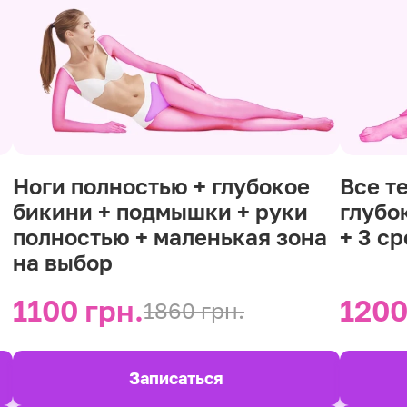
Ноги полностью + глубокое
Все т
бикини + подмышки + руки
глубо
полностью + маленькая зона
+ 3 с
на выбор
1100 грн.
1200
1860 грн.
Записаться