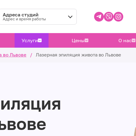
Адреса студий
Адрес и время работы
Услуги
Цены
О нас
а во Львове
/
Лазерная эпиляция живота во Львове
пиляция
ьвове