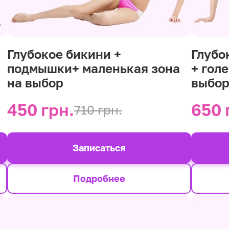
Глубокое бикини +
Глубо
подмышки+ маленькая зона
+ гол
на выбор
выбо
450 грн.
650 
710 грн.
Записаться
Подробнее