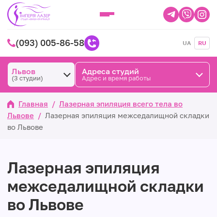
(093) 005-86-58
UA
RU
Львов
Адреса студий
(3 студии)
Адрес и время работы
Главная
/
Лазерная эпиляция всего тела во
Львове
/
Лазерная эпиляция межседалищной складки
во Львове
Лазерная эпиляция
межседалищной складки
во Львове