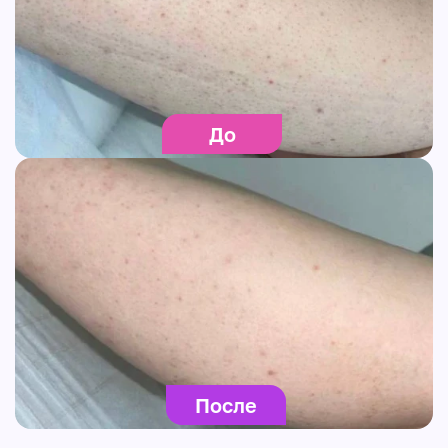
До
После