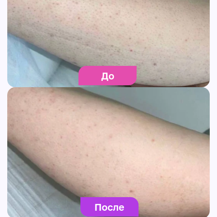
До
После