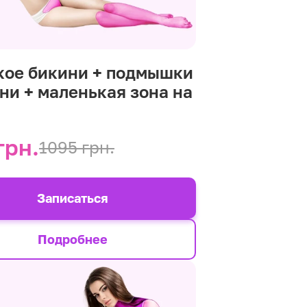
кое бикини + подмышки
ени + маленькая зона на
р
грн.
1095 грн.
Записаться
Подробнее