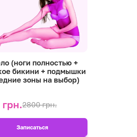
ело (ноги полностью +
кое бикини + подмышки
редние зоны на выбор)
 грн.
2800 грн.
Записаться