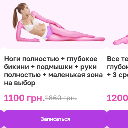
Ноги полностью + глубокое
Все т
бикини + подмышки + руки
глубо
полностью + маленькая зона
+ 3 с
на выбор
1100 грн.
1200
1860 грн.
Записаться