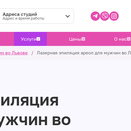
Адреса студий
Адрес и время работы
Услуги
Цены
О нас
ин во Львове
/
Лазерная эпиляция ареол для мужчин во 
пиляция
ужчин во