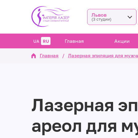
Львов
(3 студии)
Главная
Акции
UA
RU
Главная
/
Лазерная эпиляция для мужч
Лазерная э
ареол для м