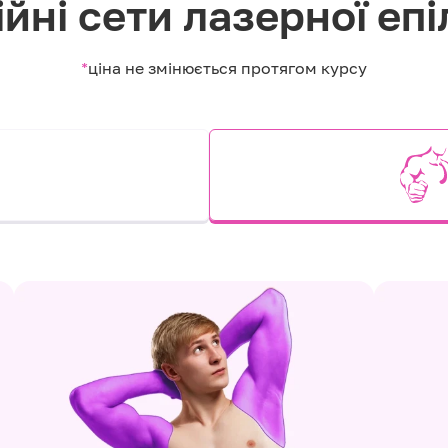
йні сети лазерної епі
*
ціна не змінюється протягом курсу
и