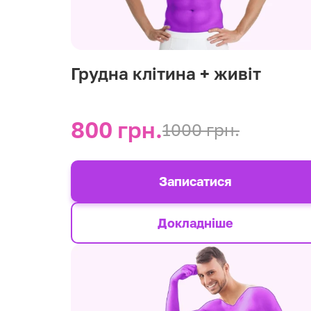
Грудна клітина + живіт
800 грн.
1000 грн.
Записатися
Докладніше