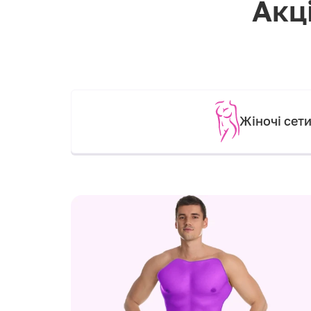
Акці
Жіночі сет