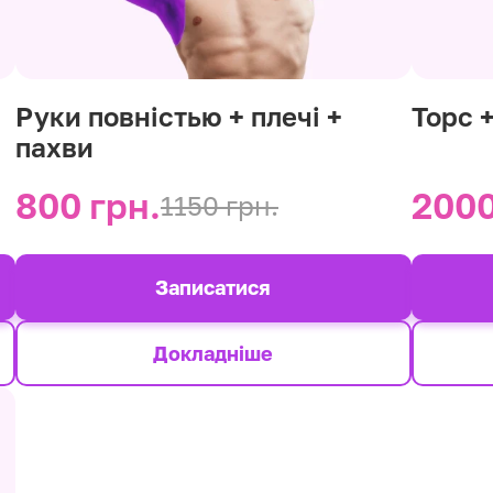
Руки повністью + плечі +
Торс 
пахви
800 грн.
2000
1150 грн.
Записатися
Докладніше