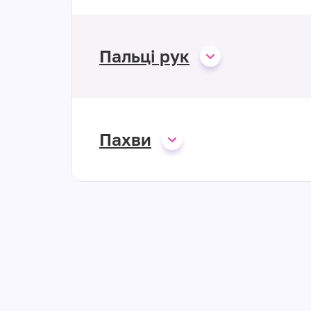
Пальці рук
Пахви