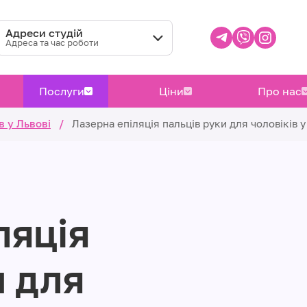
Адреси студій
Адреса та час роботи
Послуги
Ціни
Про нас
в у Львові
/
Лазерна епіляція пальців руки для чоловіків у
ляція
и для