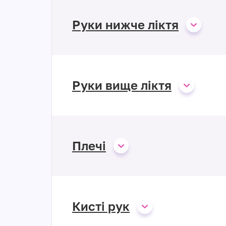
Руки нижче ліктя
Руки вище ліктя
Плечі
Кисті рук