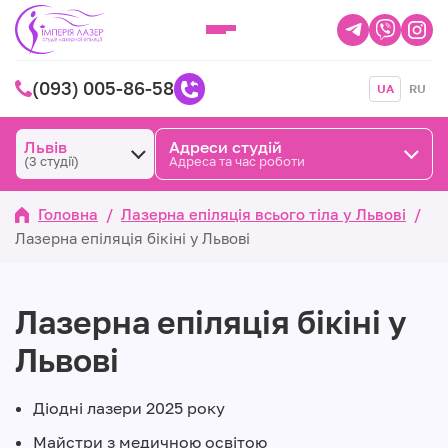
(093) 005-86-58
UA
RU
Львів
Адреси студій
(3 студії)
Адреса та час роботи
Головна
/
Лазерна епіляція всього тіла у Львові
/
Лазерна епіляція бікіні у Львові
Лазерна епіляція бікіні у
Львові
Діодні лазери 2025 року
Майстри з медичною освітою