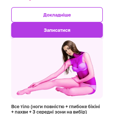
Докладніше
Записатися
Все тіло (ноги повністю + глибоке бікіні
+ пахви + 3 середні зони на вибір)