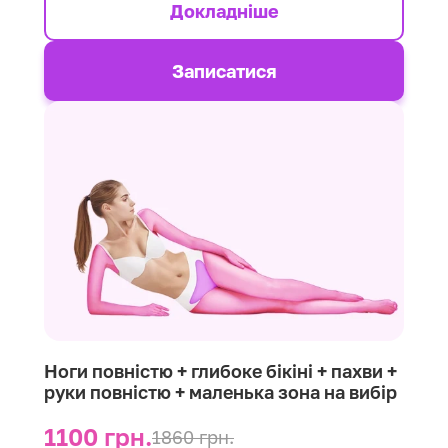
Докладніше
Записатися
Ноги повністю + глибоке бікіні + пахви +
руки повністю + маленька зона на вибір
1100 грн.
1860 грн.