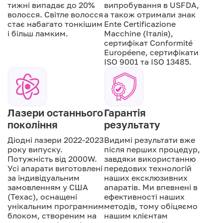
тижні випадає до 20%
випробування в USFDA,
волосся. Світле волосся
а також отримали знак
стає набагато тонкішим
Ente Certificazione
і більш ламким.
Macchine (Італія),
сертифікат Conformité
Européene, сертифікати
ISO 9001 та ISO 13485.
Лазери останнього
Гарантія
покоління
результату
Діодні лазери 2022-2023
Видимі результати вже
року випуску.
після перших процедур,
Потужність від 2000W.
завдяки використанню
Усі апарати виготовлені
передових технологій
за індивідуальним
наших ексклюзивних
замовленням у США
апаратів. Ми впевнені в
(Техас), оснащені
ефективності наших
унікальним програмним
методів, тому обіцяємо
блоком, створеним на
нашим клієнтам