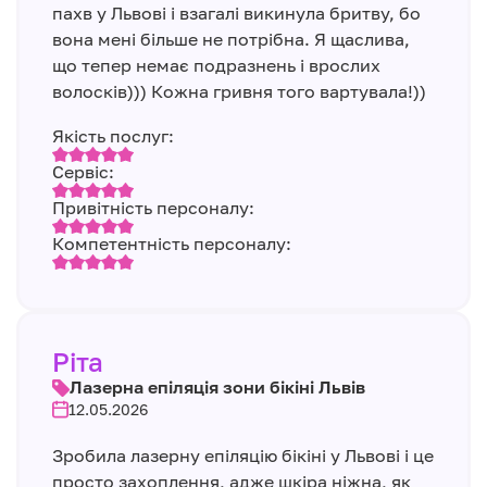
пахв у Львові і взагалі викинула бритву, бо
вона мені більше не потрібна. Я щаслива,
що тепер немає подразнень і врослих
волосків))) Кожна гривня того вартувала!))
Якість послуг:
Сервіс:
Привітність персоналу:
Компетентність персоналу:
Ріта
Лазерна епіляція зони бікіні Львів
12.05.2026
Зробила лазерну епіляцію бікіні у Львові і це
просто захоплення, адже шкіра ніжна, як