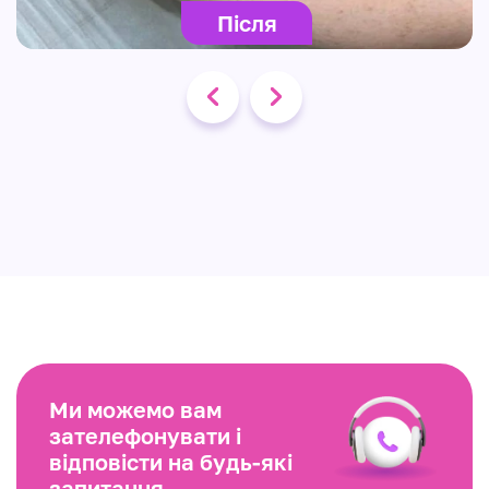
Після
Ми можемо вам
зателефонувати і
відповісти на будь-які
запитання