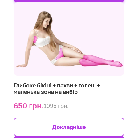
Глибоке бікіні + пахви + голені +
маленька зона на вибір
650 грн.
1095 грн.
Докладніше