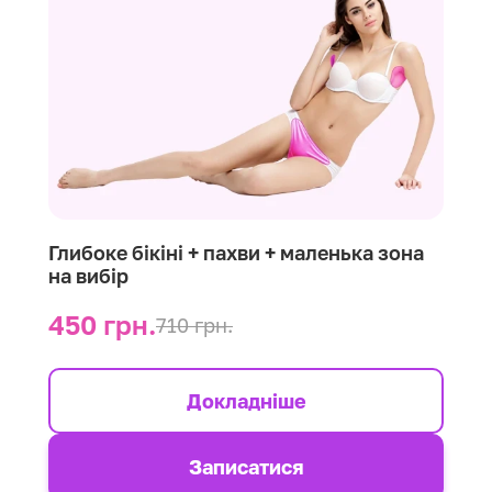
Глибоке бікіні + пахви + маленька зона
на вибір
450 грн.
710 грн.
Докладніше
Записатися