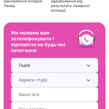
замовлення Імперія
задоволення від
Лазер
результату лазерної
епіляції.
Ми можемо вам
зателефонувати і
відповісти на будь-які
запитання
Львів
Адреса студії