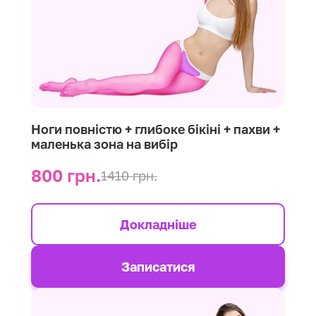
Ноги повністю + глибоке бікіні + пахви +
маленька зона на вибір
800 грн.
1410 грн.
Докладніше
Записатися