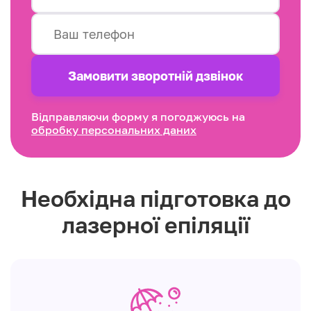
Замовити зворотнiй дзвінок
Відправляючи форму я погоджуюсь на
обробку персональних даних
Необхідна підготовка до
лазерної епіляції