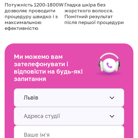
Потужність 1200-1800W
Гладка шкіра без
дозволяє проводити
жорсткого волосся.
процедуру швидко і з
Помітний результат
максимальною
після першої процедури
ефективністю
Ми можемо вам
зателефонувати і
відповісти на будь-які
запитання
Львів
Адреса студії