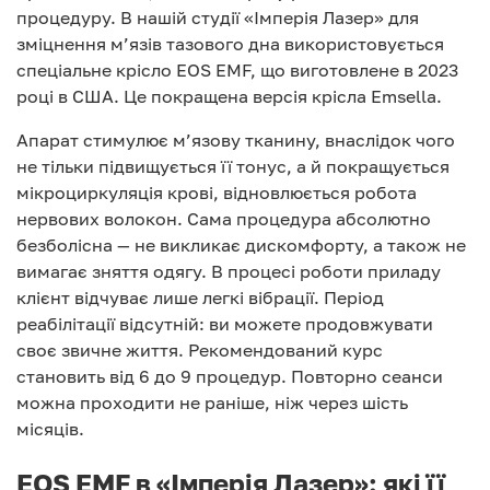
процедуру. В нашій студії «Імперія Лазер» для
зміцнення м’язів тазового дна використовується
спеціальне крісло EOS EMF, що виготовлене в 2023
році в США. Це покращена версія крісла Emsella.
Апарат стимулює м’язову тканину, внаслідок чого
не тільки підвищується її тонус, а й покращується
мікроциркуляція крові, відновлюється робота
нервових волокон. Сама процедура абсолютно
безболісна — не викликає дискомфорту, а також не
вимагає зняття одягу. В процесі роботи приладу
клієнт відчуває лише легкі вібрації. Період
реабілітації відсутній: ви можете продовжувати
своє звичне життя. Рекомендований курс
становить від 6 до 9 процедур. Повторно сеанси
можна проходити не раніше, ніж через шість
місяців.
EOS EMF в «Імперія Лазер»: які її