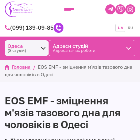
(099) 139-09-85
UA
RU
Одеса
Адреси студій
(8 студій)
Адреса та час роботи
Головна
/
EOS EMF - зміцнення м'язів тазового дна
для чоловіків в Одесі
EOS EMF - зміцнення
м'язів тазового дна для
чоловіків в Одесі
Відновлення після проктологічних хвороб