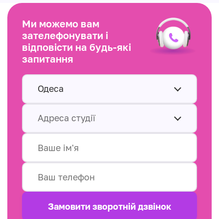
Ми можемо вам
зателефонувати і
відповісти на будь-які
запитання
Одеса
Адреса студії
Замовити зворотнiй дзвінок