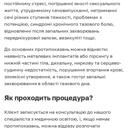
постійному стресі, погіршенні якості сексуального
життя, утрудненому сечовипусканні, нетриманні
сечі різних ступенів тяжкості, проблемах з
потенцією, синдромі хронічного тазового болю,
відновленні після запальних захворювань
передміхурової залози, везикуліті тощо.
До основних протипоказань можна віднести:
наявність металевих імплантатів або пірсингу в
нижній частині тіла, дихальну, ниркову та серцево-
судинну недостатність, порушення згортання крові,
злоякісні утворення, а також гострі запальні
захворювання в області тазового дна.
Як проходить процедура?
Клієнт записується на консультацію до нашого
спеціаліста з медичною освітою, і, якщо немає
протипоказань, можна відразу розпочати