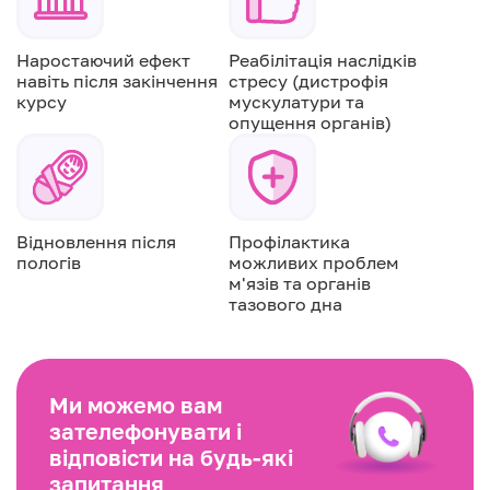
Наростаючий ефект
Реабілітація наслідків
навіть після закінчення
стресу (дистрофія
курсу
мускулатури та
опущення органів)
Відновлення після
Профілактика
пологів
можливих проблем
м'язів та органів
тазового дна
Ми можемо вам
зателефонувати і
відповісти на будь-які
запитання