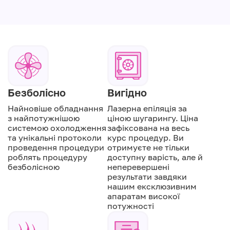
Безболісно
Вигідно
Найновіше обладнання
Лазерна епіляція за
з найпотужнішою
ціною шугарингу. Ціна
системою охолодження
зафіксована на весь
та унікальні протоколи
курс процедур. Ви
проведення процедури
отримуєте не тільки
роблять процедуру
доступну варість, але й
безболісною
неперевершені
результати завдяки
нашим ексклюзивним
апаратам високої
потужності