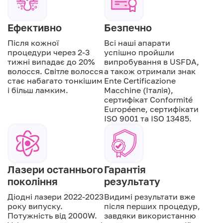
Ефективно
Безпечно
Після кожної
Всі наші апарати
процедури через 2-3
успішно пройшли
тижні випадає до 20%
випробування в USFDA,
волосся. Світле волосся
а також отримали знак
стає набагато тонкішим
Ente Certificazione
і більш ламким.
Macchine (Італія),
сертифікат Conformité
Européene, сертифікати
ISO 9001 та ISO 13485.
Лазери останнього
Гарантія
покоління
результату
Діодні лазери 2022-2023
Видимі результати вже
року випуску.
після перших процедур,
Потужність від 2000W.
завдяки використанню