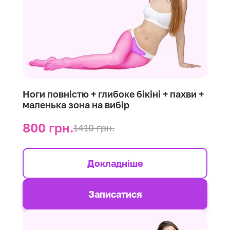
Ноги повністю + глибоке бікіні + пахви +
маленька зона на вибір
800 грн.
1410 грн.
Докладніше
Записатися