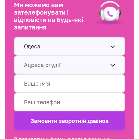
Ми можемо вам
зателефонувати і
відповісти на будь-які
запитання
Одеса
Адреса студії
Замовити зворотнiй дзвінок