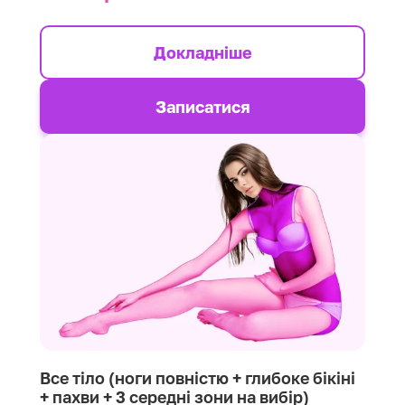
Докладніше
Записатися
Все тіло (ноги повністю + глибоке бікіні
+ пахви + 3 середні зони на вибір)