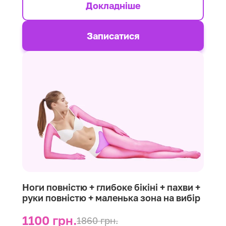
Докладніше
Записатися
Ноги повністю + глибоке бікіні + пахви +
руки повністю + маленька зона на вибір
1100 грн.
1860 грн.