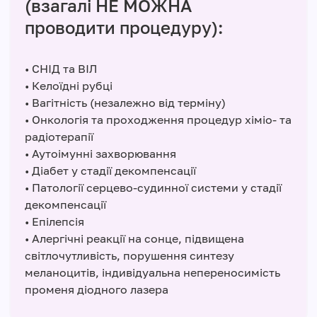
(взагалі НЕ МОЖНА
проводити процедуру):
• СНІД та ВІЛ
• Келоїдні рубці
• Вагітність (незалежно від терміну)
• Онкологія та проходження процедур хіміо- та
радіотерапії
• Аутоімунні захворювання
• Діабет у стадії декомпенсації
• Патології серцево-судинної системи у стадії
декомпенсації
• Епілепсія
• Алергічні реакції на сонце, підвищена
світлочутливість, порушення синтезу
меланоцитів, індивідуальна непереносимість
променя діодного лазера