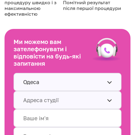
процедуру швидко і з
Помітний результат
максимальною
після першої процедури
ефективністю
Ми можемо вам
зателефонувати і
відповісти на будь-які
запитання
Одеса
Адреса студії