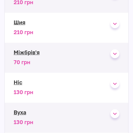
210 грн
Шия
210 грн
Міжбрів'я
70 грн
Ніс
130 грн
Вуха
130 грн