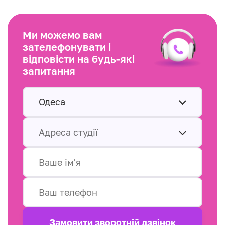
Ми можемо вам
зателефонувати і
відповісти на будь-які
запитання
Одеса
Адреса студії
Замовити зворотнiй дзвінок