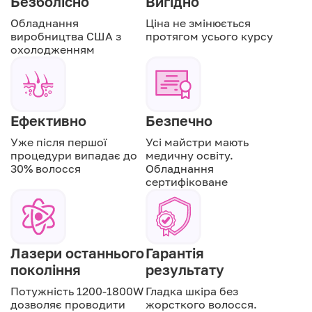
Безболісно
Вигідно
Обладнання
Ціна не змінюється
виробництва США з
протягом усього курсу
охолодженням
Ефективно
Безпечно
Уже після першої
Усі майстри мають
процедури випадає до
медичну освіту.
30% волосся
Обладнання
сертифіковане
Лазери останнього
Гарантія
покоління
результату
Потужність 1200-1800W
Гладка шкіра без
дозволяє проводити
жорсткого волосся.