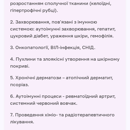
розростанням сполучної тканини (келоїдні,
гіпертрофічні рубці).
2. Захворювання, пов'язані з імунною
системою: аутоімунні захворювання, гепатит,
цукровий діабет, ураження шкіри, гемофілія.
3. Онкопатології, ВІЛ-інфекція, СНІД.
4. Пухлини та злоякісні утворення на шкірному
покриві.
5. Хронічні дерматози – атопічний дерматит,
псоріаз.
6. Аутоімунні процеси - ревматоїдний артрит,
системний червоний вовчак.
7. Проведення хіміо- та радіотерапевтичного
лікування.