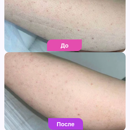
До
После