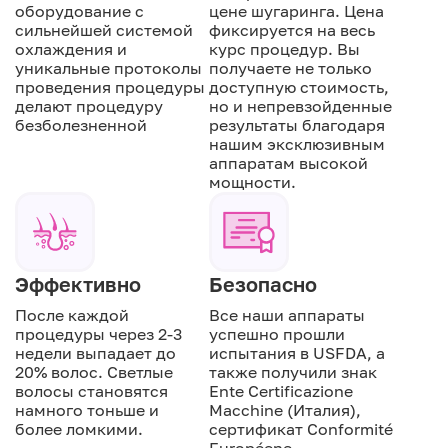
оборудование с
цене шугаринга. Цена
сильнейшей системой
фиксируется на весь
охлаждения и
курс процедур. Вы
уникальные протоколы
получаете не только
проведения процедуры
доступную стоимость,
делают процедуру
но и непревзойденные
безболезненной
результаты благодаря
нашим эксклюзивным
аппаратам высокой
мощности.
Эффективно
Безопасно
После каждой
Все наши аппараты
процедуры через 2-3
успешно прошли
недели выпадает до
испытания в USFDA, а
20% волос. Светлые
также получили знак
волосы становятся
Ente Certificazione
намного тоньше и
Macchine (Италия),
более ломкими.
сертификат Conformité