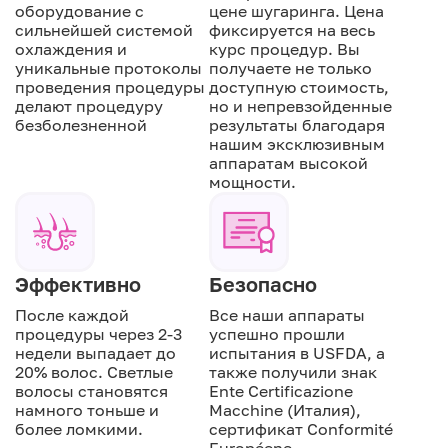
оборудование с
цене шугаринга. Цена
сильнейшей системой
фиксируется на весь
охлаждения и
курс процедур. Вы
уникальные протоколы
получаете не только
проведения процедуры
доступную стоимость,
делают процедуру
но и непревзойденные
безболезненной
результаты благодаря
нашим эксклюзивным
аппаратам высокой
мощности.
Эффективно
Безопасно
После каждой
Все наши аппараты
процедуры через 2-3
успешно прошли
недели выпадает до
испытания в USFDA, а
20% волос. Светлые
также получили знак
волосы становятся
Ente Certificazione
намного тоньше и
Macchine (Италия),
более ломкими.
сертификат Conformité