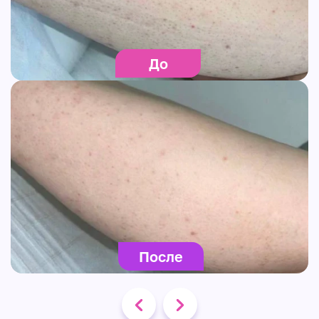
До
После