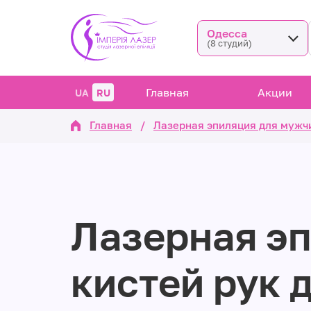
Одесса
(8 студий)
Главная
Акции
UA
RU
Главная
/
Лазерная эпиляция для мужч
Лазерная э
кистей рук 