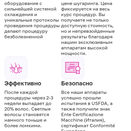
оборудование с
цене шугаринга. Цена
сильнейшей системой
фиксируется на весь
охлаждения и
курс процедур. Вы
уникальные протоколы
получаете не только
проведения процедуры
доступную стоимость,
делают процедуру
но и непревзойденные
безболезненной
результаты благодаря
нашим эксклюзивным
аппаратам высокой
мощности.
Эффективно
Безопасно
После каждой
Все наши аппараты
процедуры через 2-3
успешно прошли
недели выпадает до
испытания в USFDA, а
20% волос. Светлые
также получили знак
волосы становятся
Ente Certificazione
намного тоньше и
Macchine (Италия),
более ломкими.
сертификат Conformité