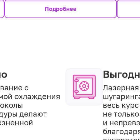
Подробнее
но
Выгод
вание с
Лазерная
мой охлаждения
шугаринг
токолы
весь курс
дуры делают
не только
езненной
и непрев
благодар
аппарата