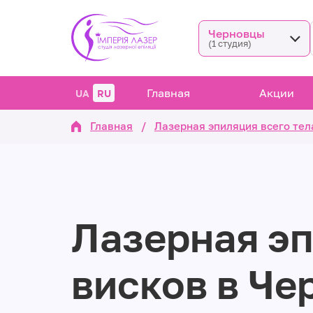
Черновцы
(1 студия)
Главная
Акции
UA
RU
Главная
/
Лазерная эпиляция всего тел
Лазерная э
висков в Че