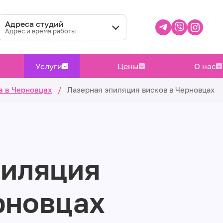
Адреса студий
Адрес и время работы
Услуги
Цены
О нас
а в Черновцах
/
Лазерная эпиляция висков в Черновцах
пиляция
рновцах