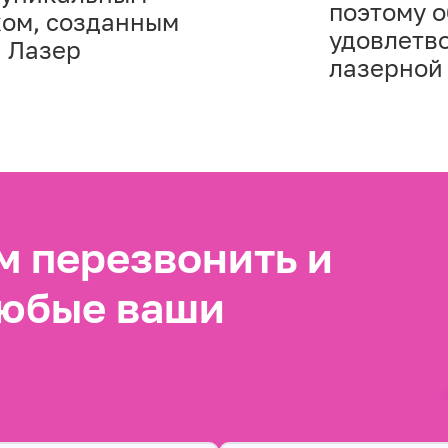
поэтому 
ом, созданным
удовлетво
я Лазер
лазерной
 перезвонить и
любые ваши