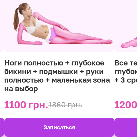
Ноги полностью + глубокое
Все т
бикини + подмышки + руки
глубо
полностью + маленькая зона
+ 3 с
на выбор
1100 грн.
1200
1860 грн.
Записаться