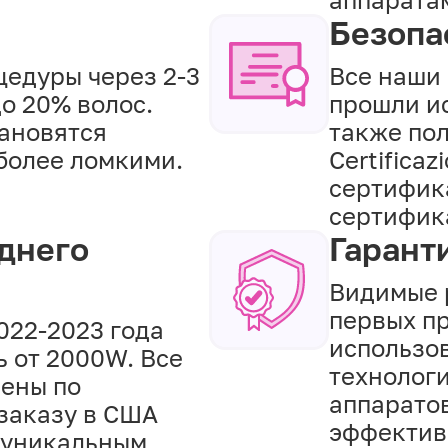
Безопа
цедуры через 2-3
Все наши
о 20% волос.
прошли и
тановятся
также пол
более ломкими.
Certifica
сертифика
сертифика
днего
Гарант
Видимые 
первых п
022-2023 года
использо
 от 2000W. Все
технолог
лены по
аппаратов
заказу в США
эффектив
ы уникальным