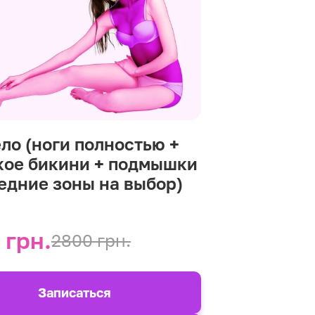
ело (ноги полностью +
кое бикини + подмышки
редние зоны на выбор)
 грн.
2800 грн.
Записаться