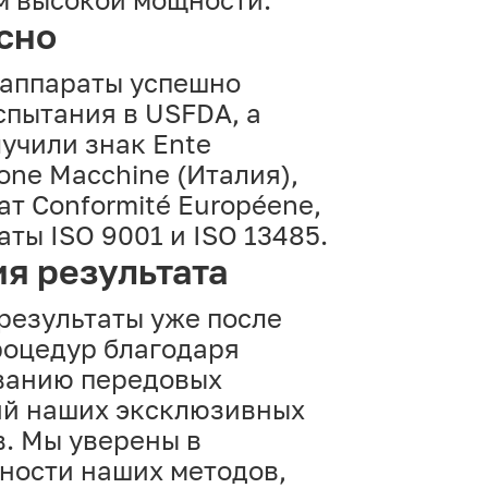
сно
 аппараты успешно
спытания в USFDA, а
учили знак Ente
zione Macchine (Италия),
т Conformité Européene,
ты ISO 9001 и ISO 13485.
ия результата
результаты уже после
роцедур благодаря
ванию передовых
ий наших эксклюзивных
. Мы уверены в
ности наших методов,