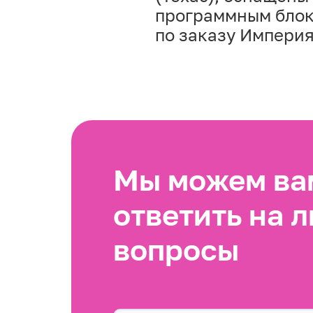
программным блок
по заказу Импери
Мы можем вам
ответить на 
вопросы