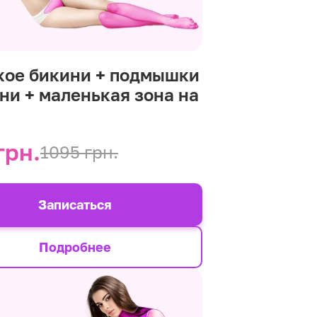
кое бикини + подмышки
ени + маленькая зона на
р
грн.
1095 грн.
Записаться
Подробнее