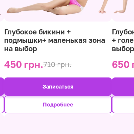
Глубокое бикини +
Глубо
подмышки+ маленькая зона
+ гол
на выбор
выбо
450 грн.
650 
710 грн.
Записаться
Подробнее