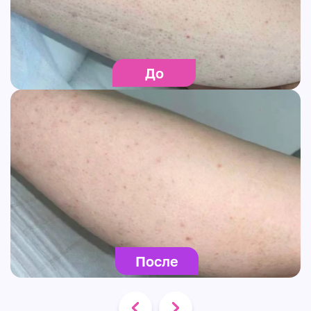
До
После