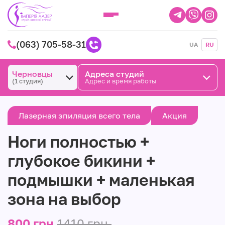
(063) 705-58-31
UA
RU
Черновцы
Адреса студий
(1 студия)
Адрес и время работы
Лазерная эпиляция всего тела
Акция
Ноги полностью +
глубокое бикини +
подмышки + маленькая
зона на выбор
800 грн.
1410 грн.