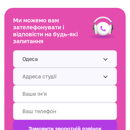
Ми можемо вам
зателефонувати і
відповісти на будь-які
запитання
Одеса
Адреса студії
Замовити зворотнiй дзвінок