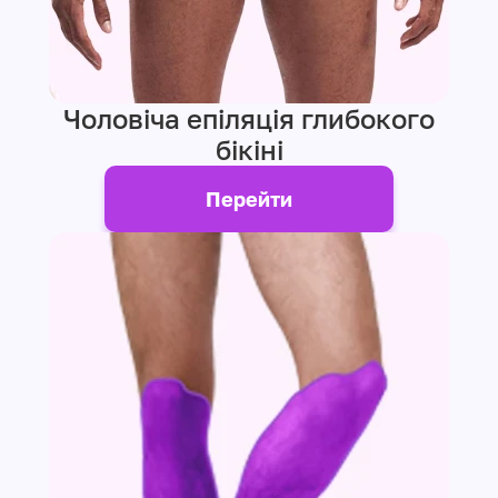
Чоловіча епіляція глибокого
бікіні
Перейти