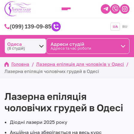
(099) 139-09-85
UA
RU
Одеса
Адреси студій
(8 студій)
Адреса та час роботи
Головна
/
Лазерна епіляція для чоловіків у Одесі
/
Лазерна епіляція чоловічих грудей в Одесі
Лазерна епіляція
чоловічих грудей в Одесі
Діодні лазери 2025 року
Акційна ціна зберігається на весь курс