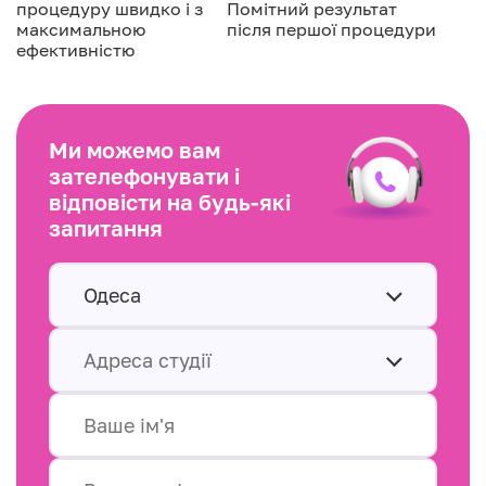
процедуру швидко і з
Помітний результат
максимальною
після першої процедури
ефективністю
Ми можемо вам
зателефонувати і
відповісти на будь-які
запитання
Одеса
Адреса студії