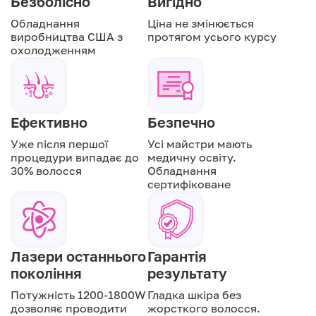
Безболісно
Вигідно
Обладнання
Ціна не змінюється
виробництва США з
протягом усього курсу
охолодженням
Ефективно
Безпечно
Уже після першої
Усі майстри мають
процедури випадає до
медичну освіту.
30% волосся
Обладнання
сертифіковане
Лазери останнього
Гарантія
покоління
результату
Потужність 1200-1800W
Гладка шкіра без
дозволяє проводити
жорсткого волосся.