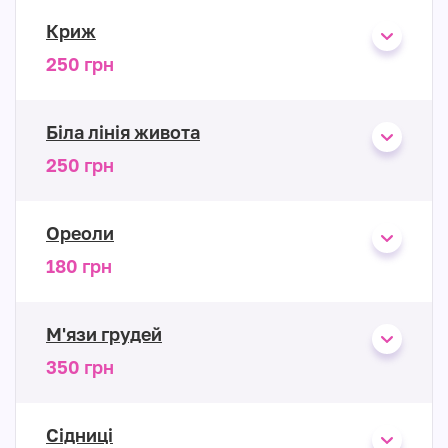
Криж
250 грн
Біла лінія живота
250 грн
Ореоли
180 грн
М'язи грудей
350 грн
Сідниці