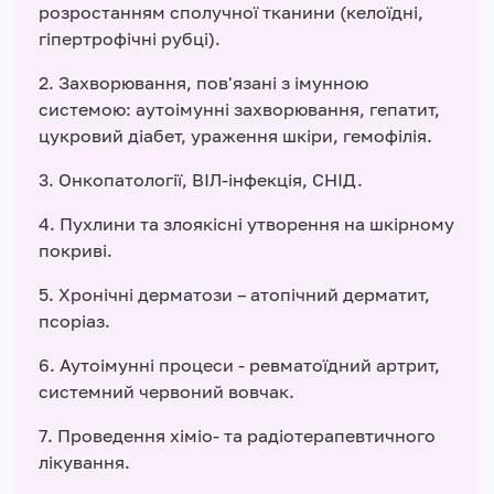
розростанням сполучної тканини (келоїдні,
гіпертрофічні рубці).
2. Захворювання, пов'язані з імунною
системою: аутоімунні захворювання, гепатит,
цукровий діабет, ураження шкіри, гемофілія.
3. Онкопатології, ВІЛ-інфекція, СНІД.
4. Пухлини та злоякісні утворення на шкірному
покриві.
5. Хронічні дерматози – атопічний дерматит,
псоріаз.
6. Аутоімунні процеси - ревматоїдний артрит,
системний червоний вовчак.
7. Проведення хіміо- та радіотерапевтичного
лікування.