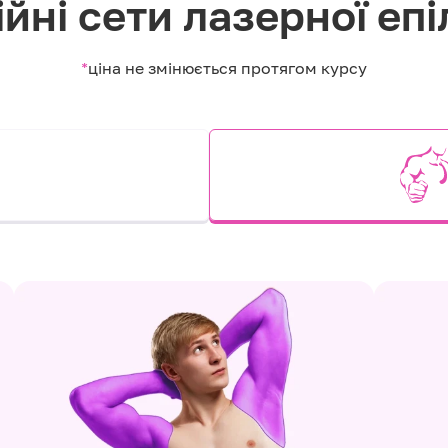
йні сети лазерної епі
*
ціна не змінюється протягом курсу
и