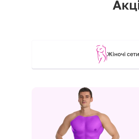
Акці
Жіночі сет