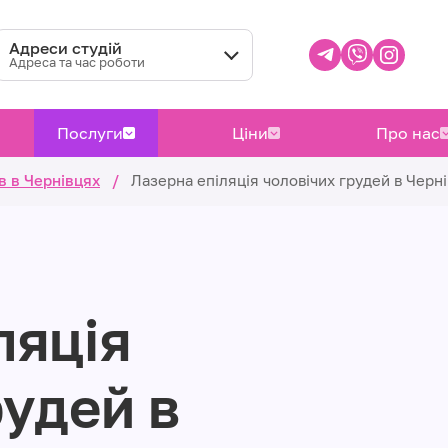
Адреси студій
Адреса та час роботи
Послуги
Ціни
Про нас
в в Чернівцях
/
Лазерна епіляція чоловічих грудей в Черн
ляція
рудей в