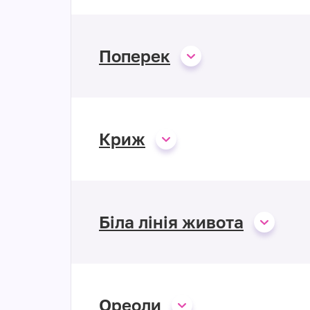
Поперек
Криж
Біла лінія живота
Ореоли