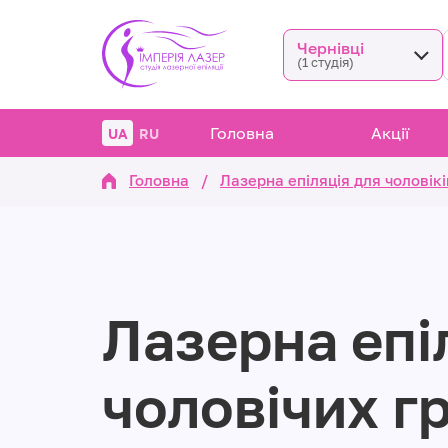
Чернівці
(1 студія)
Головна
Акції
UA
RU
Головна
/
Лазерна епіляція для чоловікі
Лазерна епі
чоловічих г