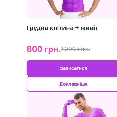
Грудна клітина + живіт
800 грн.
1000 грн.
Записатися
Докладніше