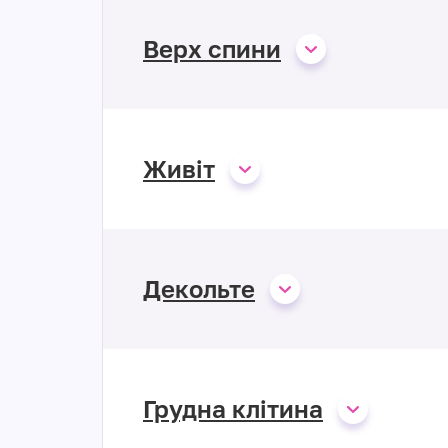
Верх спини
Живіт
Декольте
Грудна клітина