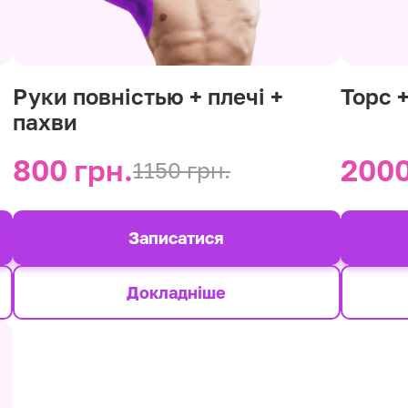
Руки повністью + плечі +
Торс 
пахви
800 грн.
2000
1150 грн.
Записатися
Докладніше