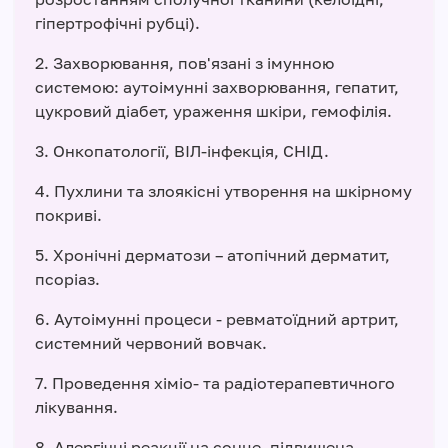
гіпертрофічні рубці).
2. Захворювання, пов'язані з імунною
системою: аутоімунні захворювання, гепатит,
цукровий діабет, ураження шкіри, гемофілія.
3. Онкопатології, ВІЛ-інфекція, СНІД.
4. Пухлини та злоякісні утворення на шкірному
покриві.
5. Хронічні дерматози – атопічний дерматит,
псоріаз.
6. Аутоімунні процеси - ревматоїдний артрит,
системний червоний вовчак.
7. Проведення хіміо- та радіотерапевтичного
лікування.
8. Алергічні реакції на сонце, підвищена