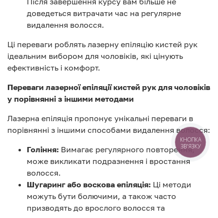
Після завершення курсу вам більше не
доведеться витрачати час на регулярне
видалення волосся.
Ці переваги роблять лазерну епіляцію кистей рук
ідеальним вибором для чоловіків, які цінують
ефективність і комфорт.
Переваги лазерної епіляції кистей рук для чоловіків
у порівнянні з іншими методами
Лазерна епіляція пропонує унікальні переваги в
порівнянні з іншими способами видалення волосся:
КНОПКА
ЗВ'ЯЗКУ
Гоління:
Вимагає регулярного повторення,
може викликати подразнення і вростання
волосся.
Шугаринг або воскова епіляція:
Ці методи
можуть бути болючими, а також часто
призводять до врослого волосся та