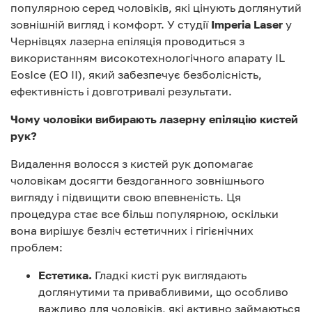
популярною серед чоловіків, які цінують доглянутий
зовнішній вигляд і комфорт. У студії
Imperia Laser
у
Чернівцях лазерна епіляція проводиться з
використанням високотехнологічного апарату IL
EosIce (EO II), який забезпечує безболісність,
ефективність і довготривалі результати.
Чому чоловіки вибирають лазерну епіляцію кистей
рук?
Видалення волосся з кистей рук допомагає
чоловікам досягти бездоганного зовнішнього
вигляду і підвищити свою впевненість. Ця
процедура стає все більш популярною, оскільки
вона вирішує безліч естетичних і гігієнічних
проблем:
Естетика.
Гладкі кисті рук виглядають
доглянутими та привабливими, що особливо
важливо для чоловіків, які активно займаються