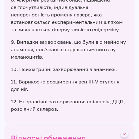
світлочутливість, індивідуальна
непереносність променя лазера, яка
встановлюється експериментальним шляхом
та визначається гіперчутливістю епідермісу.
9. Випадки захворювань, що були в сімейному
анамнезі, пов'язані з порушенням синтезу
меланоцитів.
10. Психіатричні захворювання в анамнезі.
11. Варикозне розширення вен ІІІ-V ступеня
для ніг.
12. Невралгічні захворювання: епілепсія, ДЦП,
розсіяний склероз.
Відносні обмеження