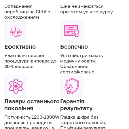
Обладнання
Ціна не змінюється
виробництва США з
протягом усього курсу
охолодженням
Ефективно
Безпечно
Уже після першої
Усі майстри мають
процедури випадає до
медичну освіту.
30% волосся
Обладнання
сертифіковане
Лазери останнього
Гарантія
покоління
результату
Потужність 1200-1800W
Гладка шкіра без
дозволяє проводити
жорсткого волосся.
процедуру швидко і з
Помітний результат