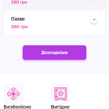
180 грн
Пахви
260 грн
Докладніше
Безболісно
Вигідно