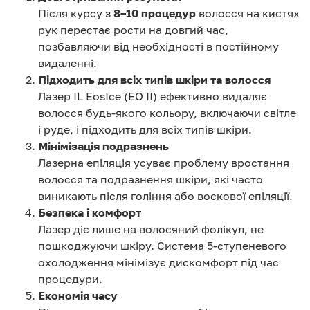
Після курсу з
8–10 процедур
волосся на кистях
рук перестає рости на довгий час,
позбавляючи від необхідності в постійному
видаленні.
Підходить для всіх типів шкіри та волосся
Лазер IL EosIce (EO II) ефективно видаляє
волосся будь-якого кольору, включаючи світле
і руде, і підходить для всіх типів шкіри.
Мінімізація подразнень
Лазерна епіляція усуває проблему вростання
волосся та подразнення шкіри, які часто
виникають після гоління або воскової епіляції.
Безпека і комфорт
Лазер діє лише на волосяний фолікул, не
пошкоджуючи шкіру. Система 5-ступеневого
охолодження мінімізує дискомфорт під час
процедури.
Економія часу