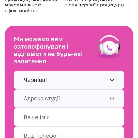
максимальною
після першої процедури
ефективністю
Ми можемо вам
зателефонувати і
відповісти на будь-які
запитання
Чернівці
Адреса студії