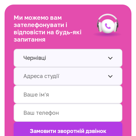
Ми можемо вам
зателефонувати і
відповісти на будь-які
запитання
Чернівці
Адреса студії
Замовити зворотнiй дзвінок