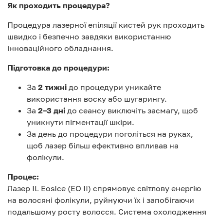
Як проходить процедура?
Процедура лазерної епіляції кистей рук проходить
швидко і безпечно завдяки використанню
інноваційного обладнання.
Підготовка до процедури:
За
2 тижні
до процедури уникайте
використання воску або шугарингу.
За
2–3 дні
до сеансу виключіть засмагу, щоб
уникнути пігментації шкіри.
За день до процедури поголіться на руках,
щоб лазер більш ефективно впливав на
фолікули.
Процес:
Лазер IL EosIce (EO II) спрямовує світлову енергію
на волосяні фолікули, руйнуючи їх і запобігаючи
подальшому росту волосся. Система охолодження