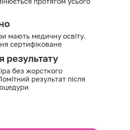
мінюється протягом усього
но
ри мають медичну освіту.
ня сертифіковане
я результату
іра без жорсткого
Помітний результат після
роцедури