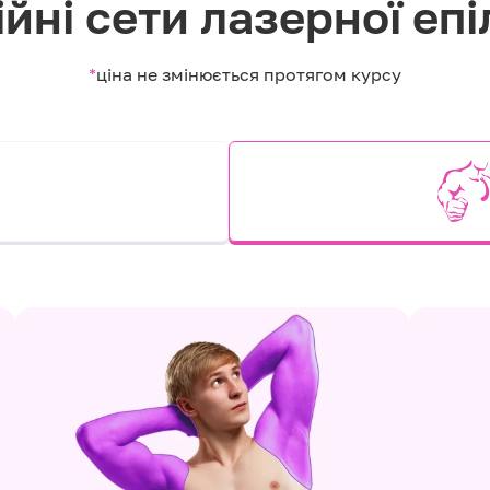
йні сети лазерної епі
*
ціна не змінюється протягом курсу
и