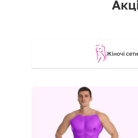
Акці
Жіночі сет