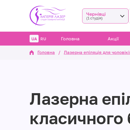
Чернівці
(1 студія)
Головна
Акції
UA
RU
Головна
/
Лазерна епіляція для чоловікі
Лазерна епі
класичного б