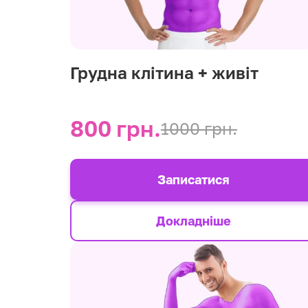
Грудна клітина + живіт
800 грн.
1000 грн.
Записатися
Докладніше