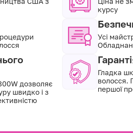
ництва США з
Ціна не з
курсу
Безпеч
процедури
Усі майст
лосся
Обладнан
нього
Гаранті
Гладка шк
волосся. 
1800W дозволяє
першої п
ру швидко і з
ктивністю