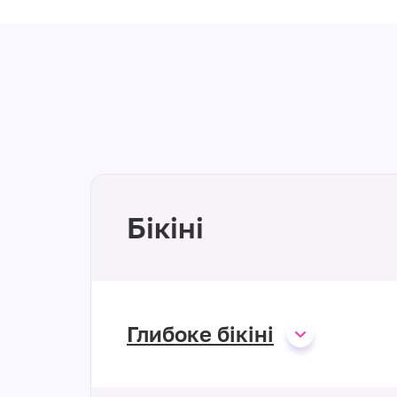
Бікіні
Глибоке бікіні