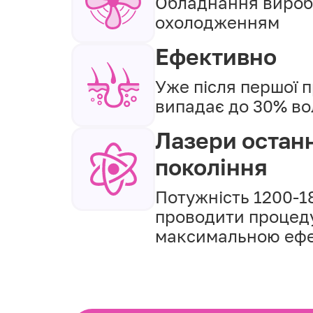
Обладнання вироб
охолодженням
Ефективно
Уже після першої 
випадає до 30% во
Лазери остан
покоління
Потужність 1200-
проводити процеду
максимальною ефе