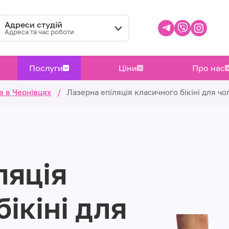
Адреси студій
Адреса та час роботи
Послуги
Ціни
Про нас
в в Чернівцях
/
Лазерна епіляція класичного бікіні для чо
ляція
ікіні для