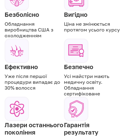
Безболісно
Вигідно
Обладнання
Ціна не змінюється
виробництва США з
протягом усього курсу
охолодженням
Ефективно
Безпечно
Уже після першої
Усі майстри мають
процедури випадає до
медичну освіту.
30% волосся
Обладнання
сертифіковане
Лазери останнього
Гарантія
покоління
результату