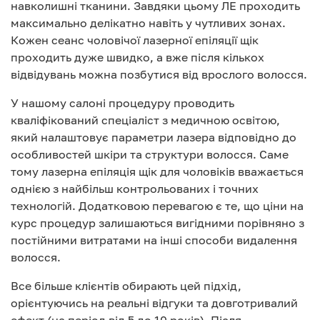
навколишні тканини. Завдяки цьому ЛЕ проходить
максимально делікатно навіть у чутливих зонах.
Кожен сеанс чоловічої лазерної епіляції щік
проходить дуже швидко, а вже після кількох
відвідувань можна позбутися від врослого волосся.
У нашому салоні процедуру проводить
кваліфікований спеціаліст з медичною освітою,
який налаштовує параметри лазера відповідно до
особливостей шкіри та структури волосся. Саме
тому лазерна епіляція щік для чоловіків вважається
однією з найбільш контрольованих і точних
технологій. Додатковою перевагою є те, що ціни на
курс процедур залишаються вигідними порівняно з
постійними витратами на інші способи видалення
волосся.
Все більше клієнтів обирають цей підхід,
орієнтуючись на реальні відгуки та довготривалий
ефект (на період від 5 до 10 років). Після