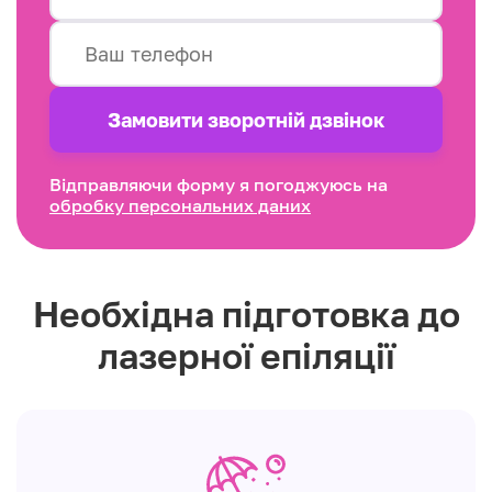
Замовити зворотнiй дзвінок
Відправляючи форму я погоджуюсь на
обробку персональних даних
Необхідна підготовка до
лазерної епіляції