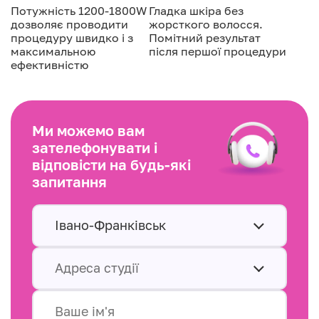
Потужність 1200-1800W
Гладка шкіра без
дозволяє проводити
жорсткого волосся.
процедуру швидко і з
Помітний результат
максимальною
після першої процедури
ефективністю
Ми можемо вам
зателефонувати і
відповісти на будь-які
запитання
Івано-Франківськ
Адреса студії