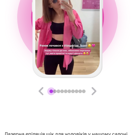
Лазерна епіляція щік для чоловіків у нашому салоні