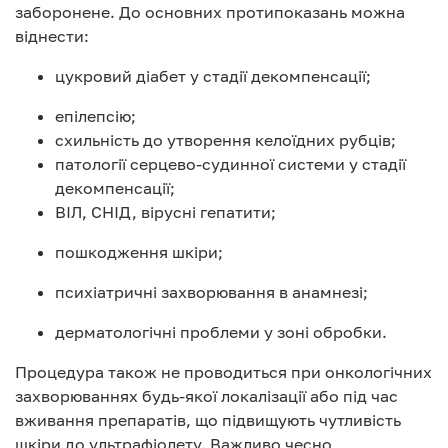
заборонене. До основних протипоказань можна
віднести:
цукровий діабет у стадії декомпенсації;
епілепсію;
схильність до утворення келоїдних рубців;
патології серцево-судинної системи у стадії
декомпенсації;
ВІЛ, СНІД, вірусні гепатити;
пошкодження шкіри;
психіатричні захворювання в анамнезі;
дерматологічні проблеми у зоні обробки.
Процедура також не проводиться при онкологічних
захворюваннях будь-якої локалізації або під час
вживання препаратів, що підвищують чутливість
шкіри до ультрафіолету. Важливо чесно