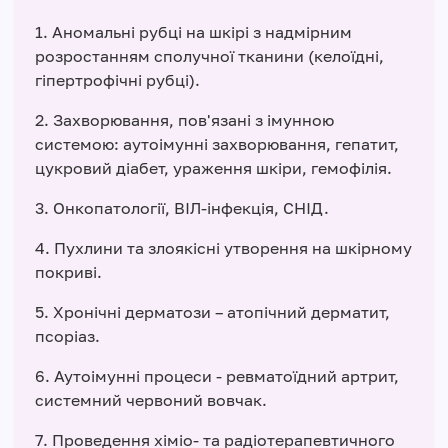
1. Аномальні рубці на шкірі з надмірним
розростанням сполучної тканини (келоїдні,
гіпертрофічні рубці).
2. Захворювання, пов'язані з імунною
системою: аутоімунні захворювання, гепатит,
цукровий діабет, ураження шкіри, гемофілія.
3. Онкопатології, ВІЛ-інфекція, СНІД.
4. Пухлини та злоякісні утворення на шкірному
покриві.
5. Хронічні дерматози – атопічний дерматит,
псоріаз.
6. Аутоімунні процеси - ревматоїдний артрит,
системний червоний вовчак.
7. Проведення хіміо- та радіотерапевтичного