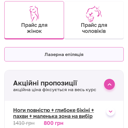
Прайс для
Прайс для
жінок
чоловіків
Лазерна епіляція
Акційні пропозиції
акційна ціна фіксується на весь курс
Ноги повністю + глибоке бікіні +
пахви + маленька зона на вибір
1410 грн
800 грн