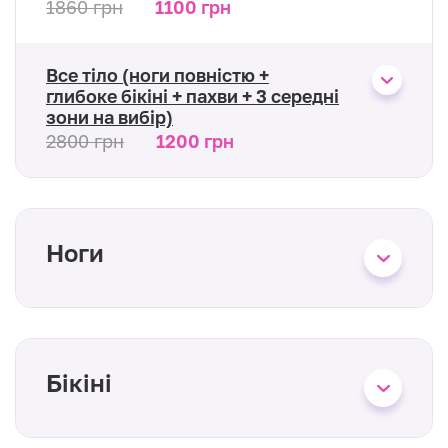
1860 грн
1100 грн
Все тіло (ноги повністю +
глибоке бікіні + пахви + 3 середні
зони на вибір)
2800 грн
1200 грн
Ноги
Бікіні