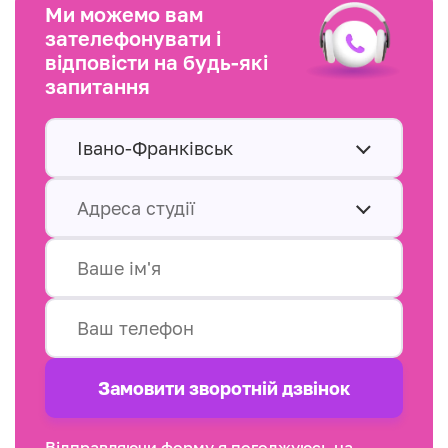
Ми можемо вам
зателефонувати і
відповісти на будь-які
запитання
Івано-Франківськ
Адреса студії
Замовити зворотнiй дзвінок
Відправляючи форму я погоджуюсь на