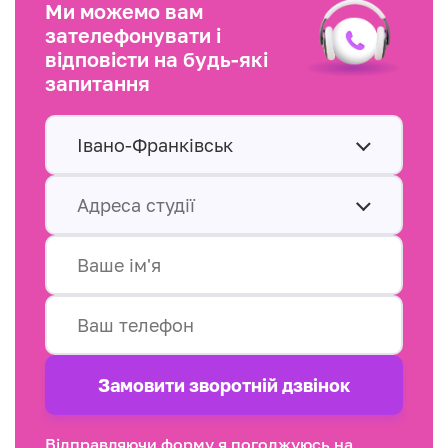
Ми можемо вам
зателефонувати і
відповісти на будь-які
запитання
Івано-Франківськ
Адреса студії
Замовити зворотнiй дзвінок
Відправляючи форму я погоджуюсь на