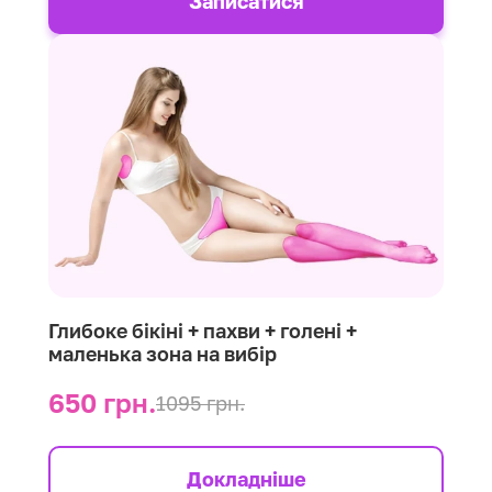
Записатися
Глибоке бікіні + пахви + голені +
маленька зона на вибір
650 грн.
1095 грн.
Докладніше