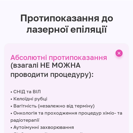
Протипоказання до
лазерної епіляції
Абсолютні протипоказання
(взагалі НЕ МОЖНА
проводити процедуру):
• СНІД та ВІЛ
• Келоїдні рубці
• Вагітність (незалежно від терміну)
• Онкологія та проходження процедур хіміо- та
радіотерапії
• Аутоімунні захворювання