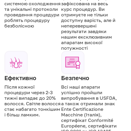
системою охолодження
зафіксована на весь
та унікальні протоколи
курс процедур. Ви
проведення процедури
отримуєте не тільки
роблять процедуру
доступну варість, але й
безболісною
неперевершені
результати завдяки
нашим ексклюзивним
апаратам високої
потужності
Ефективно
Безпечно
Після кожної
Всі наші апарати
процедури через 2-3
успішно пройшли
тижні випадає до 20%
випробування в USFDA,
волосся. Світле волосся
а також отримали знак
стає набагато тонкішим
Ente Certificazione
і більш ламким.
Macchine (Італія),
сертифікат Conformité
Européene, сертифікати