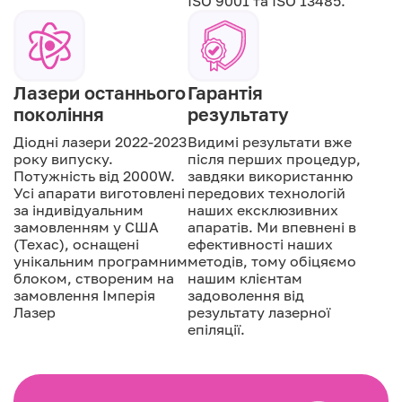
ISO 9001 та ISO 13485.
Лазери останнього
Гарантія
покоління
результату
Діодні лазери 2022-2023
Видимі результати вже
року випуску.
після перших процедур,
Потужність від 2000W.
завдяки використанню
Усі апарати виготовлені
передових технологій
за індивідуальним
наших ексклюзивних
замовленням у США
апаратів. Ми впевнені в
(Техас), оснащені
ефективності наших
унікальним програмним
методів, тому обіцяємо
блоком, створеним на
нашим клієнтам
замовлення Імперія
задоволення від
Лазер
результату лазерної
епіляції.