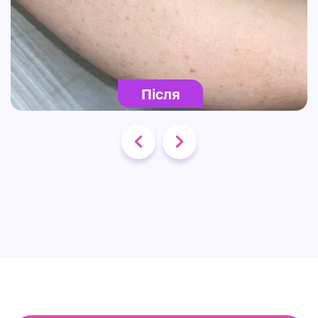
Після