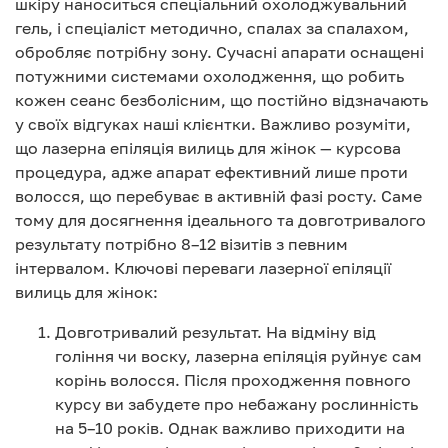
шкіру наноситься спеціальний охолоджувальний
гель, і спеціаліст методично, спалах за спалахом,
обробляє потрібну зону. Сучасні апарати оснащені
потужними системами охолодження, що робить
кожен сеанс безболісним, що постійно відзначають
у своїх відгуках наші клієнтки. Важливо розуміти,
що лазерна епіляція вилиць для жінок — курсова
процедура, адже апарат ефективний лише проти
волосся, що перебуває в активній фазі росту. Саме
тому для досягнення ідеального та довготривалого
результату потрібно 8–12 візитів з певним
інтервалом. Ключові переваги лазерної епіляції
вилиць для жінок:
Довготривалий результат. На відміну від
гоління чи воску, лазерна епіляція руйнує сам
корінь волосся. Після проходження повного
курсу ви забудете про небажану рослинність
на 5–10 років. Однак важливо приходити на