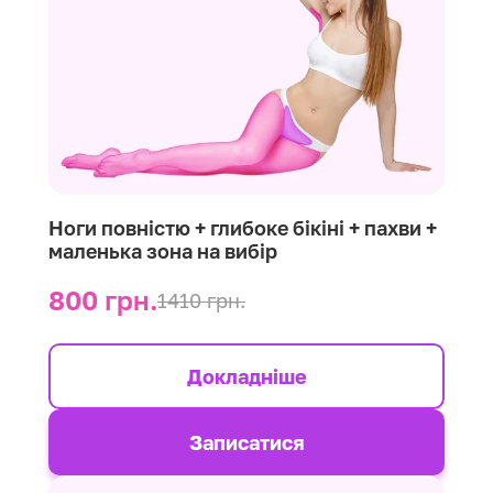
Ноги повністю + глибоке бікіні + пахви +
маленька зона на вибір
800 грн.
1410 грн.
Докладніше
Записатися