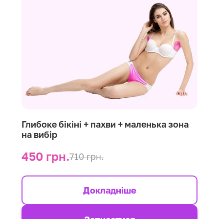
Глибоке бікіні + пахви + маленька зона
на вибір
450 грн.
710 грн.
Докладніше