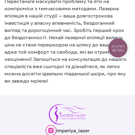
Перестаньте маскувати проблему та йти на
компроміси з тимчасовими методами. Лазерна
епіляція в нашій студії — ваша довгострокова
інвестиція у власну впевненість, бездоганний
вигляд та дорогоцінний час. Зробіть перший крок
до бездоганності. Нехай лазерної епіляції вилиць
ціна не стане перешкодою на шляху до вашої мрії,
КНОПКА
ЗВ'ЯЗКУ
адже той комфорт та свобода, які ви отримаєте, —
неоціненні! Запишіться на консультацію до нашого
спеціаліста вже сьогодні та дізнайтеся, як легко
можна досягти ідеально гладенької шкіри, про яку
ви завжди мріяли!
imperiya_lazer