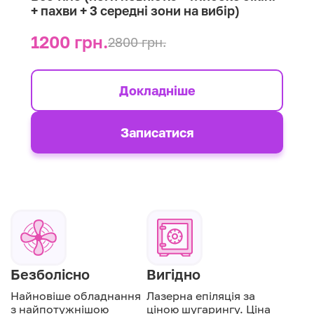
+ пахви + 3 середні зони на вибір)
1200 грн.
2800 грн.
Докладніше
Записатися
Безболісно
Вигідно
Найновіше обладнання
Лазерна епіляція за
з найпотужнішою
ціною шугарингу. Ціна