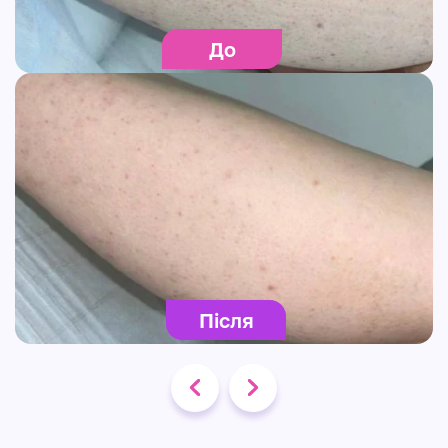
До
Після