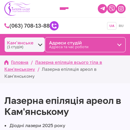
(063) 708-13-88
UA
RU
Кам'янське
Адреси студій
(1 студія)
Адреса та час роботи
Головна
/
Лазерна епіляція всього тіла в
Кам'янському
/
Лазерна епіляція ареол в
Кам'янському
Лазерна епіляція ареол в
Кам'янському
Діодні лазери 2025 року