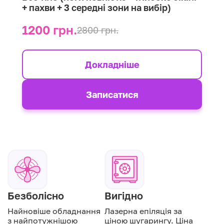
+ пахви + 3 середні зони на вибір)
1200 грн.
2800 грн.
Докладніше
Записатися
Безболісно
Вигідно
Найновіше обладнання
Лазерна епіляція за
з найпотужнішою
ціною шугарингу. Ціна