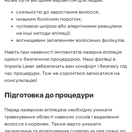
може бути вигідним варіантом для людей:
схильністю до заростання волосся;
низьким болісним порогом;
чутливою шкірою або алергічними реакціями
на інші методи епіляції;
вогнищевим запаленням волосяних фолікулів.
Навіть при наявності імплантатів лазерна епіляція
ореол є безпечною процедурою. Наші фахівці в
Imperia Laser забезпечать вам комфорт і безпеку під
час процедури. Тож не соромтеся записатися на
консультацію!
Підготовка до процедури
Перед лазерною епіляцією необхідно уникати
травмування області навколо сосків і видалення
волосся з коренем. Також варто уникати
засмагання та відвідування солярію за два тижні до