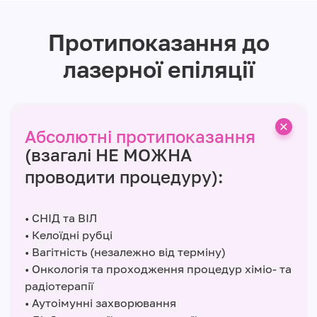
Протипоказання до
лазерної епіляції
Абсолютні протипоказання
(взагалі НЕ МОЖНА
проводити процедуру):
• СНІД та ВІЛ
• Келоїдні рубці
• Вагітність (незалежно від терміну)
• Онкологія та проходження процедур хіміо- та
радіотерапії
• Аутоімунні захворювання