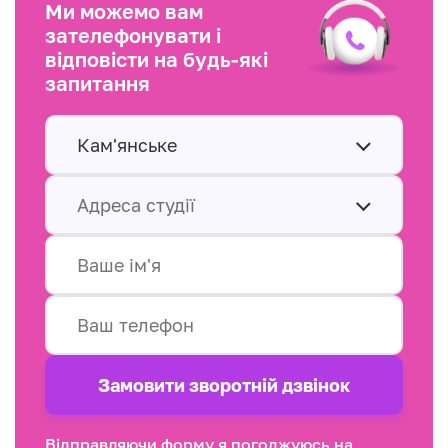
Ми можемо вам
зателефонувати і
відповісти на будь-які
запитання
Кам'янське
Адреса студії
Замовити зворотнiй дзвінок
Відправляючи форму я погоджуюсь на