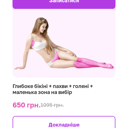
Записатися
Глибоке бікіні + пахви + голені +
маленька зона на вибір
650 грн.
1095 грн.
Докладніше