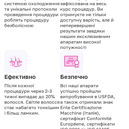
системою охолодження
зафіксована на весь
та унікальні протоколи
курс процедур. Ви
проведення процедури
отримуєте не тільки
роблять процедуру
доступну варість, але й
безболісною
неперевершені
результати завдяки
нашим ексклюзивним
апаратам високої
потужності
Ефективно
Безпечно
Після кожної
Всі наші апарати
процедури через 2-3
успішно пройшли
тижні випадає до 20%
випробування в USFDA,
волосся. Світле волосся
а також отримали знак
стає набагато тонкішим
Ente Certificazione
і більш ламким.
Macchine (Італія),
сертифікат Conformité
Européene, сертифікати