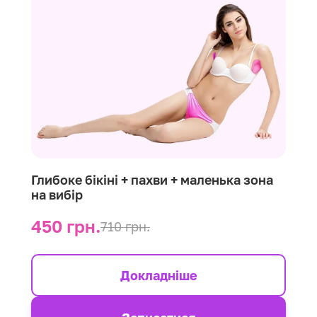
Глибоке бікіні + пахви + маленька зона
на вибір
450 грн.
710 грн.
Докладніше