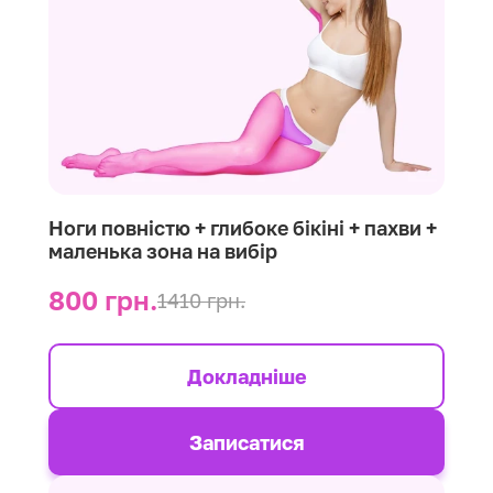
Ноги повністю + глибоке бікіні + пахви +
маленька зона на вибір
800 грн.
1410 грн.
Докладніше
Записатися