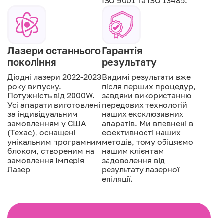
ISO 9001 та ISO 13485.
Лазери останнього
Гарантія
покоління
результату
Діодні лазери 2022-2023
Видимі результати вже
року випуску.
після перших процедур,
Потужність від 2000W.
завдяки використанню
Усі апарати виготовлені
передових технологій
за індивідуальним
наших ексклюзивних
замовленням у США
апаратів. Ми впевнені в
(Техас), оснащені
ефективності наших
унікальним програмним
методів, тому обіцяємо
блоком, створеним на
нашим клієнтам
замовлення Імперія
задоволення від
Лазер
результату лазерної
епіляції.