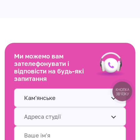
Ми можемо вам
зателефонувати і
відповісти на будь-які
запитання
Кам'янське
Адреса студії