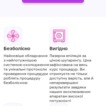
Безболісно
Вигідно
Найновіше обладнання
Лазерна епіляція за
з найпотужнішою
ціною шугарингу. Ціна
системою охолодження
зафіксована на весь
та унікальні протоколи
курс процедур. Ви
проведення процедури
отримуєте не тільки
роблять процедуру
доступну варість, але й
безболісною
неперевершені
результати завдяки
нашим ексклюзивним
апаратам високої
потужності