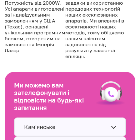
Потужність від 2000W.
завдяки використанню
Усі апарати виготовлені
передових технологій
за індивідуальним
наших ексклюзивних
замовленням у США
апаратів. Ми впевнені в
(Техас), оснащені
ефективності наших
унікальним програмним
методів, тому обіцяємо
блоком, створеним на
нашим клієнтам
замовлення Імперія
задоволення від
Лазер
результату лазерної
епіляції.
Ми можемо вам
зателефонувати і
відповісти на будь-які
запитання
Кам'янське