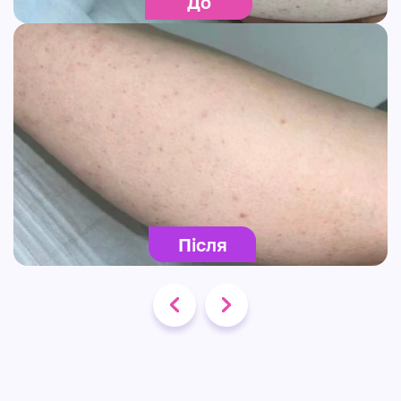
До
Після