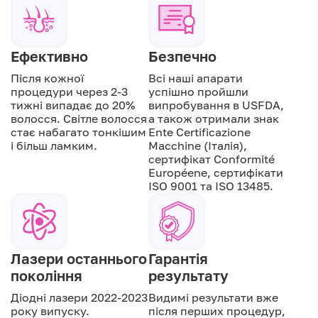
Ефективно
Безпечно
Після кожної
Всі наші апарати
процедури через 2-3
успішно пройшли
тижні випадає до 20%
випробування в USFDA,
волосся. Світле волосся
а також отримали знак
стає набагато тонкішим
Ente Certificazione
і більш ламким.
Macchine (Італія),
сертифікат Conformité
Européene, сертифікати
ISO 9001 та ISO 13485.
Лазери останнього
Гарантія
покоління
результату
Діодні лазери 2022-2023
Видимі результати вже
року випуску.
після перших процедур,