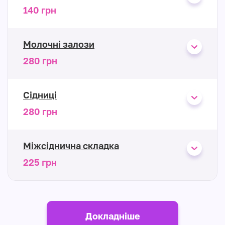
140 грн
Молочні залози
280 грн
Сідниці
280 грн
Міжсіднична складка
225 грн
Докладніше