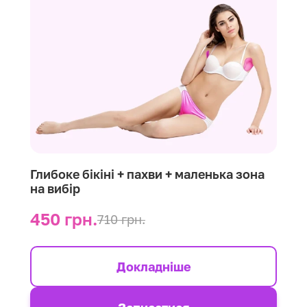
Глибоке бікіні + пахви + маленька зона
на вибір
450 грн.
710 грн.
Докладніше