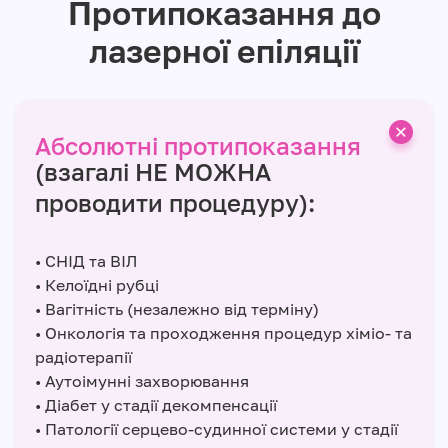
Протипоказання до
лазерної епіляції
Абсолютні протипоказання
(взагалі НЕ МОЖНА
проводити процедуру):
• СНІД та ВІЛ
• Келоїдні рубці
• Вагітність (незалежно від терміну)
• Онкологія та проходження процедур хіміо- та
радіотерапії
• Аутоімунні захворювання
• Діабет у стадії декомпенсації
• Патології серцево-судинної системи у стадії