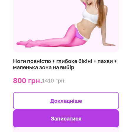
Ноги повністю + глибоке бікіні + пахви +
маленька зона на вибір
800 грн.
1410 грн.
Докладніше
Записатися