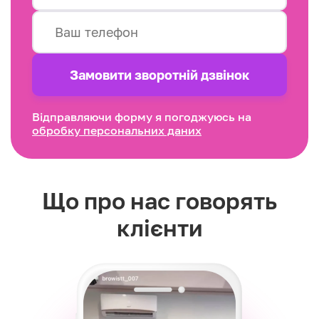
Замовити зворотнiй дзвінок
Відправляючи форму я погоджуюсь на
обробку персональних даних
Що про нас говорять
клієнти