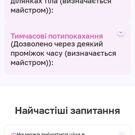
ділянках тіла (визначається
майстром)):
Тимчасові потипокахання
(Дозволено через деякий
проміжок часу (визначається
майстром)):
Найчастіші запитання
Чи може змінитися ціна в