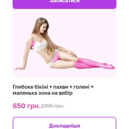
Записатися
Глибоке бікіні + пахви + голені +
маленька зона на вибір
650 грн.
1095 грн.
Докладніше