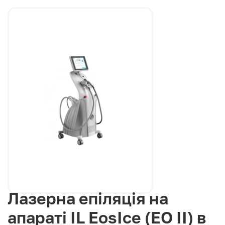
Лазерна епіляція на
апараті IL EosIce (EO II) в